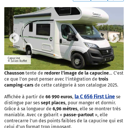
Previous
Next
Capucine
© Julien Ruffet
Chausson
tente de
redorer l’image de la capucine
… C’est
ce que l’on peut penser avec l’intégration de
trois
camping-cars
de cette catégorie à son catalogue 2025.
la C 656 First Line
Affichée à partir de
66 990 euros
,
se
distingue par ses
sept places
, pour manger et dormir.
Grâce à sa longueur de
6,96 mètres
, elle se montrer très
maniable. Avec ce gabarit «
passe-partout
», elle
contrecarre l’un des points faibles de la capucine qui est
celui d’un format trop imposant.