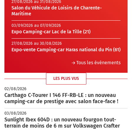
27/08/2026 au 31/08/2026
Salon du Véhicule de Loisirs de Charente-
Maritime
03/09/2026 au 07/09/2026
Expo Camping-car Lac de la Tille (21)
27/08/2026 au 30/08/2026
Expo-vente Camping-car Haras national du Pin (61)
Tous les évènements
LES PLUS VUS
02/08/2026
Carthago C-Tourer I 146 FF-RB-LE : un nouveau
camping-car de prestige avec salon face-face !
03/08/2026
Sunlight Ibex 604D : un nouveau fourgon tout-
terrain de moins de 6 m sur Volkswagen Crafter