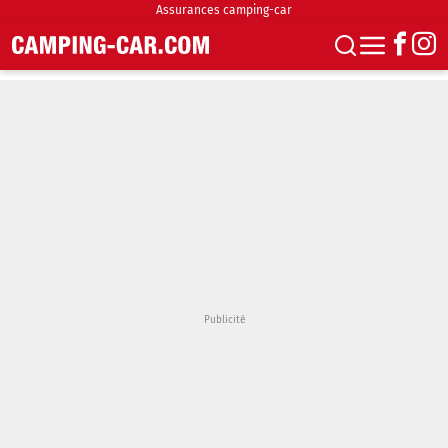
Assurances camping-car
S'abonner
Boutique
Newsletter
Annonces
Podcasts
Vidéos
Actualités
Essais
Accueil & stationnement
Accessoires
Achat & vente
Fourgons & Vans