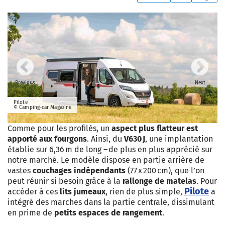
Previous
Next
Pilote
© Camping-car Magazine
Comme pour les profilés, un
aspect plus flatteur est
apporté aux fourgons
. Ainsi, du
V630 J
, une implantation
établie sur 6,36 m de long – de plus en plus apprécié sur
notre marché. Le modèle dispose en partie arrière de
vastes
couchages indépendants
(77 x 200 cm), que l’on
peut réunir si besoin grâce à la
rallonge de matelas
. Pour
Pilote
accéder à ces
lits jumeaux
, rien de plus simple,
a
intégré des marches dans la partie centrale, dissimulant
en prime de
petits espaces de rangement
.