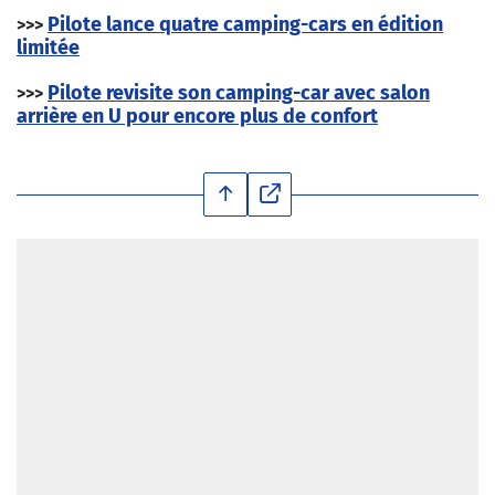
Pilote lance quatre camping-cars en édition
>>>
limitée
Pilote revisite son camping-car avec salon
>>>
arrière en U pour encore plus de confort