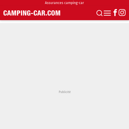
Assurances camping-car
S'abonner
Boutique
Newsletter
Annonces
Podcasts
Vidéos
Actualités
Essais
Accueil & stationnement
Accessoires
Achat & vente
Fourgons & Vans