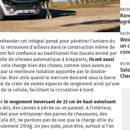
06/0
Rand
agré
04/0
Wei
réhender cet intégral pensé pour pénétrer l’univers du
un c
la retrouvons d’ailleurs dans la construction même de
con
s ont fait confiance au traditionnel Fiat Ducato animé par
 boîte de vitesses automatique à 8 rapports,
ils ont aussi
04/0
 cela change bien des choses, comme nous avons pu
Salo
ar la meilleure isolation apportée par le double-
Cha
ise. Bien utile quand le mercure descend sous la barre
ssi de créer de vastes espaces de rangement ainsi qu’une
de la cellule, facilitant la circulation à bord.
ié
le rangement traversant de 23 cm de haut autorisant
kis, des cannes à pêche ou un parasol. A l’intérieur,
déal pour entreposer des paires de chaussures, des
Cela dit, ne perdons pas de vue que la charge utile du
eulement 370 kg. Un peu juste, peut-être, surtout si l’on