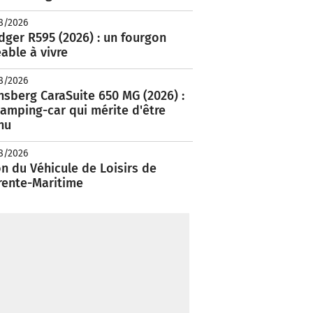
8/2026
ger R595 (2026) : un fourgon
able à vivre
8/2026
nsberg CaraSuite 650 MG (2026) :
amping-car qui mérite d'être
nu
8/2026
n du Véhicule de Loisirs de
rente-Maritime