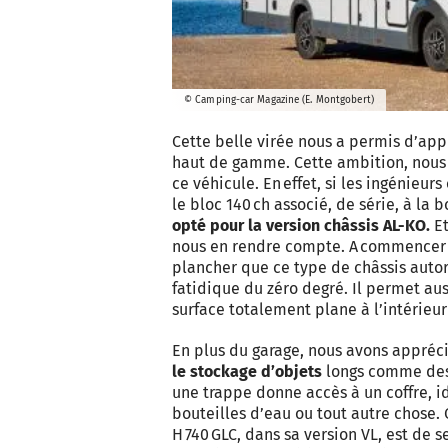
© Camping-car Magazine (E. Montgobert)
Cette belle virée nous a permis d’app
haut de gamme. Cette ambition, nous 
ce véhicule. En effet, si les ingénieur
le bloc 140 ch associé, de série, à la
opté pour la version châssis AL-KO.
Et
nous en rendre compte. A commencer p
plancher que ce type de châssis autor
fatidique du zéro degré. Il permet au
surface totalement plane à l’intérieur 
En plus du garage, nous avons appréc
le stockage d’objets
longs comme des s
une trappe donne accès à un coffre, i
bouteilles d’eau ou tout autre chose. 
H 740 GLC, dans sa version VL, est de s