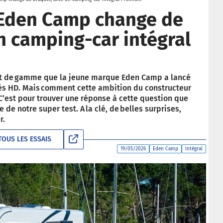
: Eden Camp change de
n camping-car intégral
 haut de gamme que la jeune marque Eden Camp a lancé
s HD. Mais comment cette ambition du constructeur
 ? C’est pour trouver une réponse à cette question que
 de notre super test. A la clé, de belles surprises,
r.
TOUS LES ESSAIS
19/05/2026
Eden Camp
Intégral