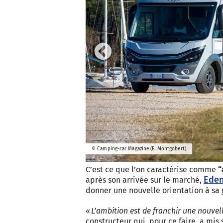
Previous
© Camping-car Magazine (E. Montgobert)
C’est ce que l’on caractérise comme
“
Ede
après son arrivée sur le marché,
donner une nouvelle orientation à sa
« L’ambition est de franchir une nouvel
constructeur qui, pour ce faire, a mis