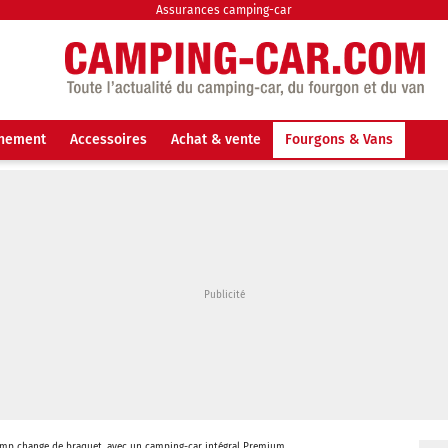
Assurances camping-car
nnement
Accessoires
Achat & vente
Fourgons & Vans
Camp change de braquet, avec un camping-car intégral Premium