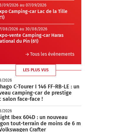
3/09/2026 au 07/09/2026
xpo Camping-car Lac de la Tille
21)
7/08/2026 au 30/08/2026
xpo-vente Camping-car Haras
ational du Pin (61)
Tous les évènements
LES PLUS VUS
8/2026
hago C-Tourer I 146 FF-RB-LE : un
veau camping-car de prestige
 salon face-face !
8/2026
ight Ibex 604D : un nouveau
rgon tout-terrain de moins de 6 m
 Volkswagen Crafter