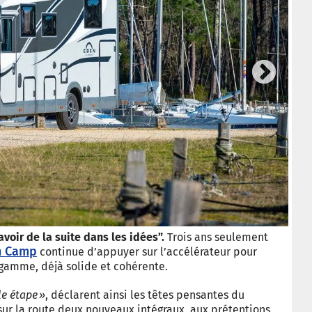
Next
© Ca
avoir de la suite dans les idées”.
Trois ans seulement
n Camp
continue d’appuyer sur l’accélérateur pour
 gamme, déjà solide et cohérente.
le étape »
, déclarent ainsi les têtes pensantes du
 sur la route deux nouveaux intégraux, aux prétentions