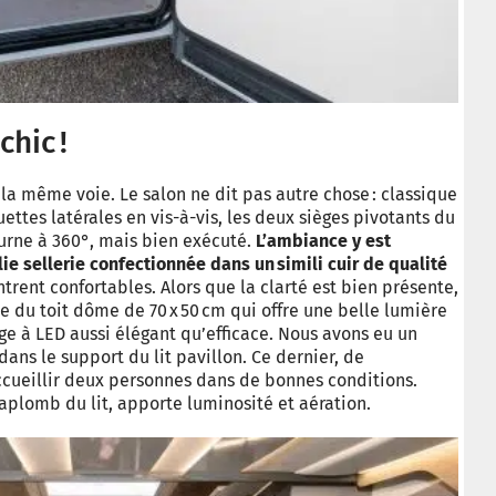
chic !
la même voie. Le salon ne dit pas autre chose : classique
tes latérales en vis-à-vis, les deux sièges pivotants du
urne à 360°, mais bien exécuté.
L’ambiance y est
ie sellerie confectionnée dans un simili cuir de qualité
trent confortables. Alors que la clarté est bien présente,
 du toit dôme de 70 x 50 cm qui offre une belle lumière
rage à LED aussi élégant qu’efficace. Nous avons eu un
ans le support du lit pavillon. Ce dernier, de
accueillir deux personnes dans de bonnes conditions.
l’aplomb du lit, apporte luminosité et aération.