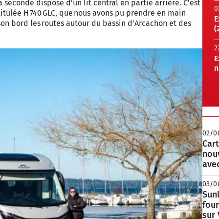
 seconde dispose d’un lit central en partie arrière. C’est
0
ntitulée H 740 GLC, que nous avons pu prendre en main
E
son bord les routes autour du bassin d’Arcachon et des
(
2
E
n
02/0
Cart
nou
avec
03/0
Sunl
fou
sur