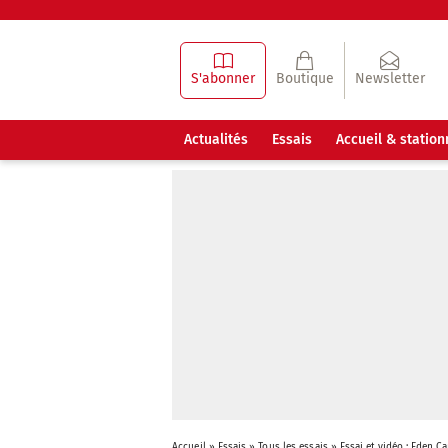
S'abonner
Boutique
Newsletter
Actualités
Essais
Accueil & statio
Accueil
»
Essais
»
Tous les essais
»
Essai et vidéo : Eden 