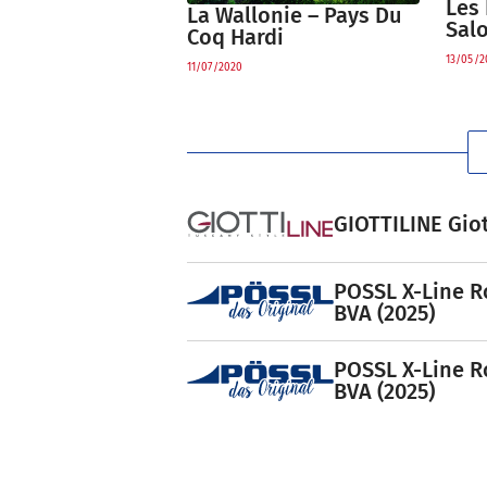
Les 
La Wallonie – Pays Du
Salo
Coq Hardi
13/05/2
11/07/2020
GIOTTILINE Giot
POSSL X-Line R
BVA (2025)
POSSL X-Line R
BVA (2025)