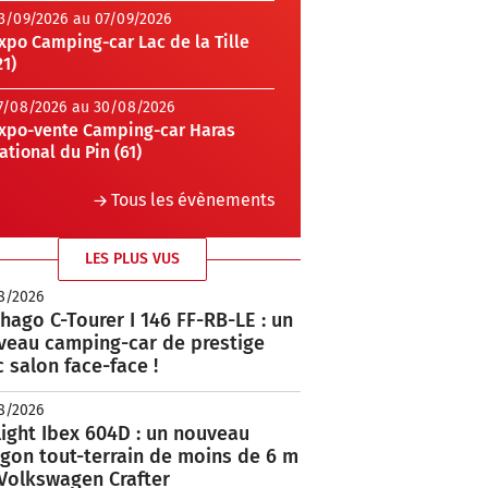
3/09/2026 au 07/09/2026
xpo Camping-car Lac de la Tille
21)
7/08/2026 au 30/08/2026
xpo-vente Camping-car Haras
ational du Pin (61)
Tous les évènements
LES PLUS VUS
8/2026
hago C-Tourer I 146 FF-RB-LE : un
veau camping-car de prestige
 salon face-face !
8/2026
ight Ibex 604D : un nouveau
rgon tout-terrain de moins de 6 m
 Volkswagen Crafter