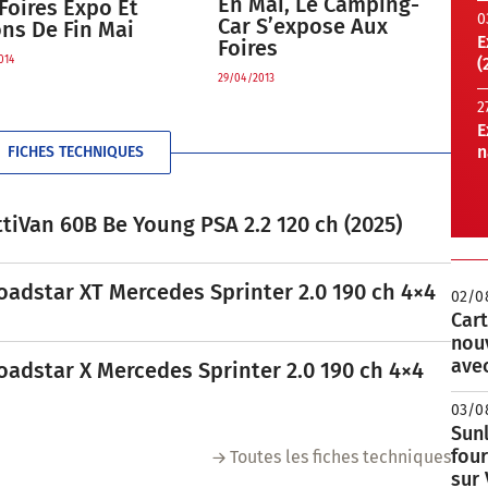
En Mai, Le Camping-
Foires Expo Et
0
Car S’expose Aux
ns De Fin Mai
E
Foires
014
(
29/04/2013
2
E
n
FICHES TECHNIQUES
tiVan 60B Be Young PSA 2.2 120 ch (2025)
oadstar XT Mercedes Sprinter 2.0 190 ch 4×4
02/0
Cart
nou
avec
oadstar X Mercedes Sprinter 2.0 190 ch 4×4
03/0
Sunl
fou
Toutes les fiches techniques
sur