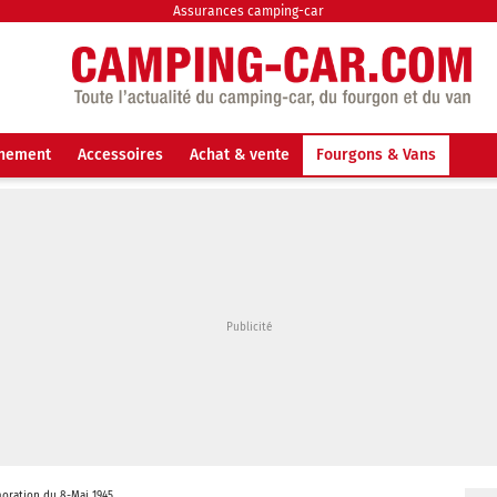
Assurances camping-car
nnement
Accessoires
Achat & vente
Fourgons & Vans
ration du 8-Mai 1945