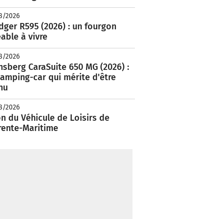
8/2026
ger R595 (2026) : un fourgon
able à vivre
8/2026
nsberg CaraSuite 650 MG (2026) :
amping-car qui mérite d'être
nu
8/2026
n du Véhicule de Loisirs de
rente-Maritime