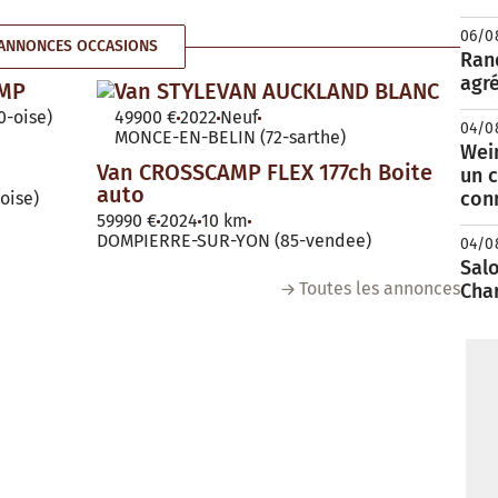
06/0
ANNONCES OCCASIONS
Rand
agré
AMP
Van STYLEVAN AUCKLAND BLANC
-oise)
49900 €
2022
Neuf
04/0
MONCE-EN-BELIN (72-sarthe)
Wei
Van CROSSCAMP FLEX 177ch Boite
un c
auto
con
oise)
59990 €
2024
10 km
DOMPIERRE-SUR-YON (85-vendee)
04/0
Salo
Toutes les annonces
Cha