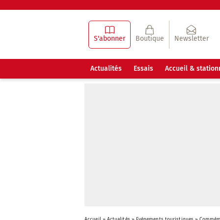
S'abonner
Boutique
Newsletter
Actualités
Essais
Accueil & statio
Accueil
»
Actualités
»
Evénements touristiques
»
Commémo