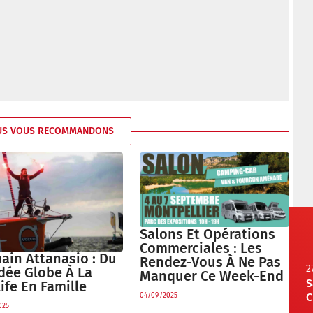
US VOUS RECOMMANDONS
Salons Et Opérations
Commerciales : Les
ain Attanasio : Du
Rendez-Vous À Ne Pas
2
dée Globe À La
Manquer Ce Week-End
S
ife En Famille
C
04/09/2025
025