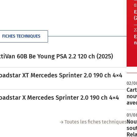
0
E
(
2
FICHES TECHNIQUES
E
n
tiVan 60B Be Young PSA 2.2 120 ch (2025)
oadstar XT Mercedes Sprinter 2.0 190 ch 4×4
02/0
Cart
nou
oadstar X Mercedes Sprinter 2.0 190 ch 4×4
avec
01/0
Nouv
Toutes les fiches techniques
sou
Rela