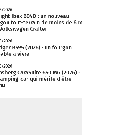
8/2026
ight Ibex 604D : un nouveau
rgon tout-terrain de moins de 6 m
 Volkswagen Crafter
8/2026
ger R595 (2026) : un fourgon
able à vivre
8/2026
nsberg CaraSuite 650 MG (2026) :
amping-car qui mérite d'être
nu