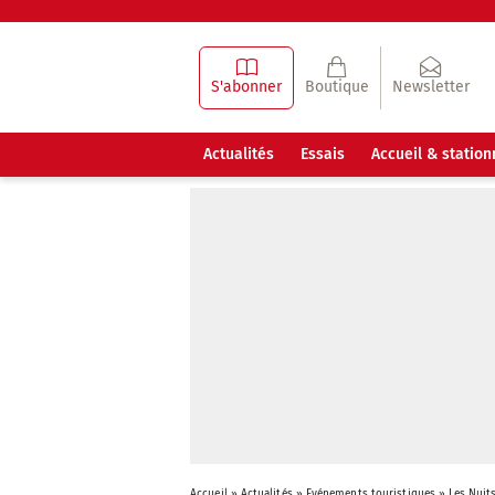
S'abonner
Boutique
Newsletter
Actualités
Essais
Accueil & statio
Accueil
»
Actualités
»
Evénements touristiques
»
Les Nuit