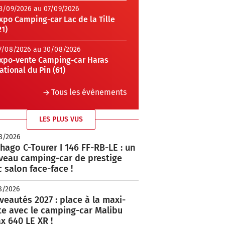
3/09/2026 au 07/09/2026
xpo Camping-car Lac de la Tille
21)
7/08/2026 au 30/08/2026
xpo-vente Camping-car Haras
ational du Pin (61)
Tous les évènements
LES PLUS VUS
8/2026
hago C-Tourer I 146 FF-RB-LE : un
veau camping-car de prestige
 salon face-face !
8/2026
eautés 2027 : place à la maxi-
te avec le camping-car Malibu
x 640 LE XR !