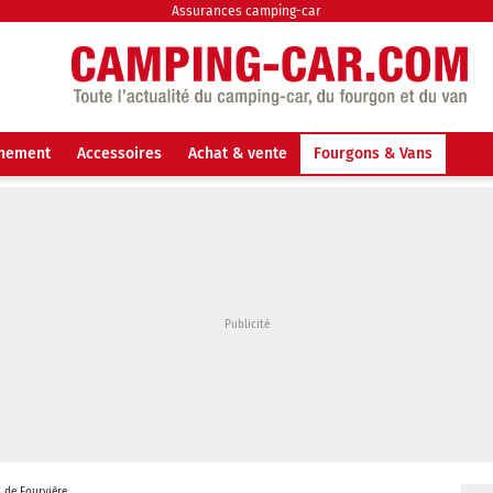
Assurances camping-car
nnement
Accessoires
Achat & vente
Fourgons & Vans
s de Fourvière