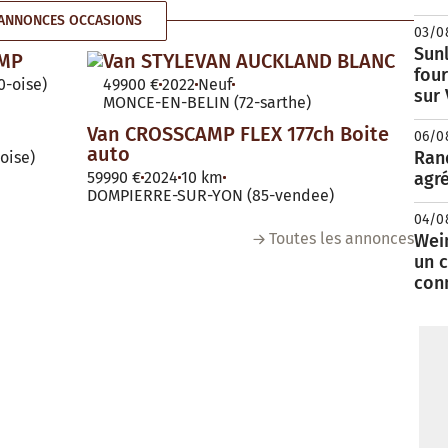
ANNONCES OCCASIONS
03/0
Sunl
AMP
Van STYLEVAN AUCKLAND BLANC
fou
-oise)
49900 €
2022
Neuf
sur
MONCE-EN-BELIN (72-sarthe)
Van CROSSCAMP FLEX 177ch Boite
06/0
auto
Rand
oise)
59990 €
2024
10 km
agré
DOMPIERRE-SUR-YON (85-vendee)
04/0
Toutes les annonces
Wei
un c
con