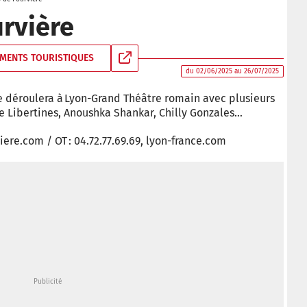
urvière
MENTS TOURISTIQUES
du 02/06/2025 au 26/07/2025
 se déroulera à Lyon-Grand Théâtre romain avec plusieurs
he Libertines, Anoushka Shankar, Chilly Gonzales…
viere.com / OT : 04.72.77.69.69, lyon-france.com