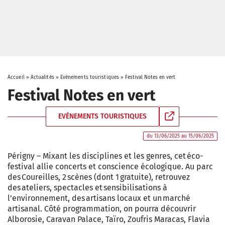
Accueil
»
Actualités
»
Evénements touristiques
»
Festival Notes en vert
Festival Notes en vert
EVÉNEMENTS TOURISTIQUES
du 13/06/2025 au 15/06/2025
Périgny – Mixant les disciplines et les genres, cet éco-
festival allie concerts et conscience écologique. Au parc
des Coureilles, 2 scènes (dont 1 gratuite), retrouvez
des ateliers, spectacles et sensibilisations à
l’environnement, des artisans locaux et un marché
artisanal. Côté programmation, on pourra découvrir
Alborosie, Caravan Palace, Taïro, Zoufris Maracas, Flavia