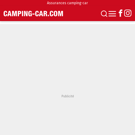
Assurances camping-car
S'abonner
Boutique
Newsletter
Annonces
Podcasts
Vidéos
Actualités
Essais
Accueil & stationnement
Accessoires
Achat & vente
Fourgons & Vans