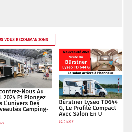
US VOUS RECOMMANDONS
contrez-Nous Au
L 2024 Et Plongez
Bürstner Lyseo TD644
s L’univers Des
G, Le Profilé Compact
veautés Camping-
Avec Salon En U
!
09/01/2021
024