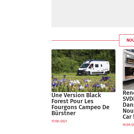
NO
Ren
Une Version Black
SVD
Forest Pour Les
Dan
Fourgons Campeo De
Nou
Bürstner
Car 
17/08/2021
19/09/2