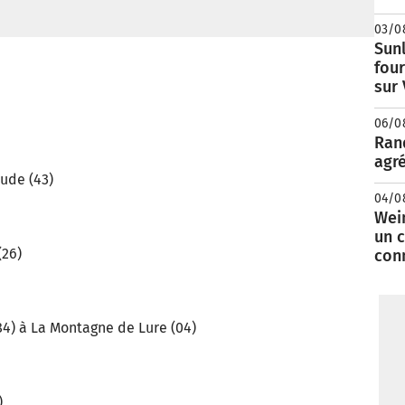
03/0
Sunl
fou
sur
06/0
Rand
agré
oude (43)
04/0
Wei
un c
(26)
con
4) à La Montagne de Lure (04)
)