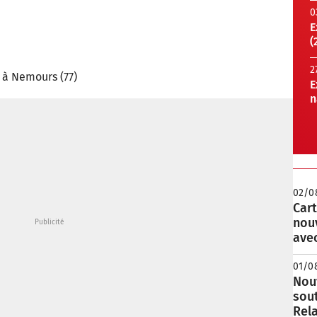
0
E
(
2
 à Nemours (77)
E
n
02/0
Cart
nou
avec
01/0
Nouv
sou
Rela