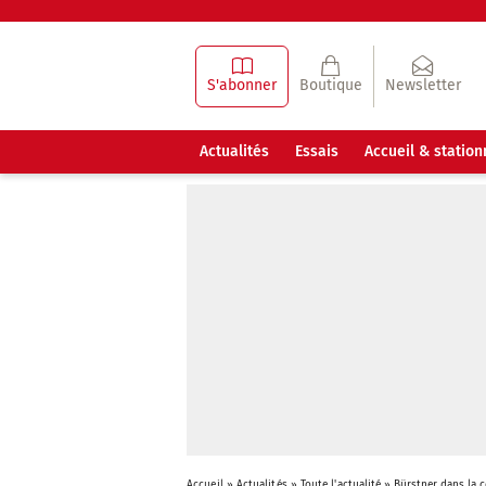
S'abonner
Boutique
Newsletter
Actualités
Essais
Accueil & statio
Accueil
»
Actualités
»
Toute l'actualité
»
Bürstner dans la c