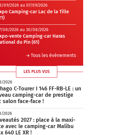
3/09/2026 au 07/09/2026
xpo Camping-car Lac de la Tille
21)
7/08/2026 au 30/08/2026
xpo-vente Camping-car Haras
ational du Pin (61)
Tous les évènements
LES PLUS VUS
8/2026
hago C-Tourer I 146 FF-RB-LE : un
veau camping-car de prestige
 salon face-face !
8/2026
eautés 2027 : place à la maxi-
te avec le camping-car Malibu
x 640 LE XR !