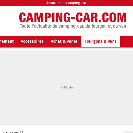
Assurances camping-car
nnement
Accessoires
Achat & vente
Fourgons & Vans
ourse : saison 4 !