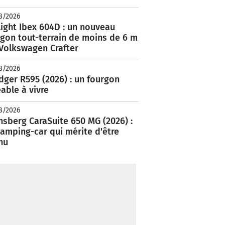
8/2026
ight Ibex 604D : un nouveau
rgon tout-terrain de moins de 6 m
 Volkswagen Crafter
8/2026
ger R595 (2026) : un fourgon
able à vivre
8/2026
nsberg CaraSuite 650 MG (2026) :
amping-car qui mérite d'être
nu