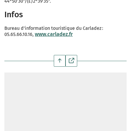
44°50’30”/(E) 2°39’35”.
Infos
Bureau d’information touristique du Carladez :
www.carladez.fr
05.65.66.10.16,
https://www.google.com/maps/d/u/1/embed?mid=12R_X-TlJy3lmIFWmBE7-
3eS4Y7G6mZA&ehbc=2E312F