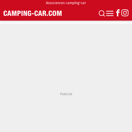
Assurances camping-car
S'abonner
Boutique
Newsletter
Annonces
Podcasts
Vidéos
Actualités
Essais
Accueil & stationnement
Accessoires
Achat & vente
Fourgons & Vans