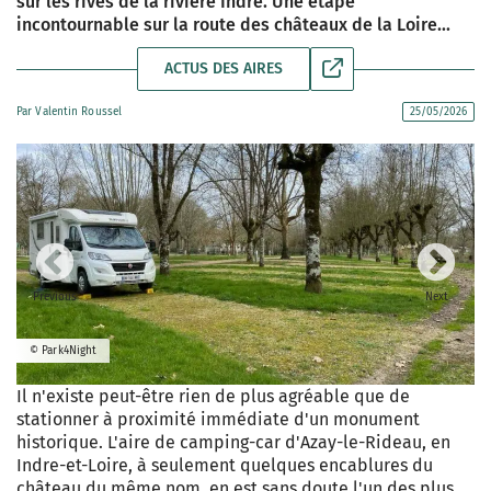
sur les rives de la rivière Indre. Une étape
incontournable sur la route des châteaux de la Loire...
ACTUS DES AIRES
Par
Valentin Roussel
25/05/2026
Previous
Next
© Park4Night
Il n'existe peut-être rien de plus agréable que de
stationner à proximité immédiate d'un monument
historique. L'aire de camping-car d'Azay-le-Rideau, en
Indre-et-Loire, à seulement quelques encablures du
château du même nom, en est sans doute l'un des plus