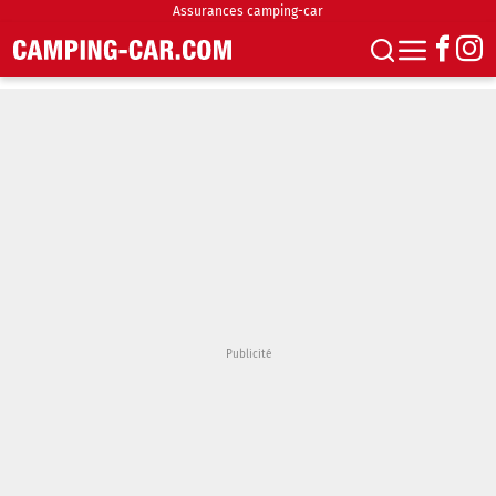
Assurances camping-car
S'abonner
Boutique
Newsletter
Annonces
Podcasts
Vidéos
Actualités
Essais
Accueil & stationnement
Accessoires
Achat & vente
Fourgons & Vans