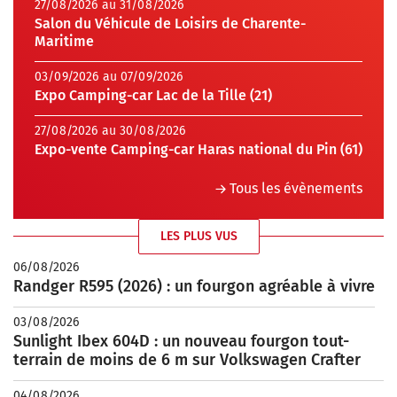
27/08/2026 au 31/08/2026
Salon du Véhicule de Loisirs de Charente-
Maritime
03/09/2026 au 07/09/2026
Expo Camping-car Lac de la Tille (21)
27/08/2026 au 30/08/2026
Expo-vente Camping-car Haras national du Pin (61)
Tous les évènements
LES PLUS VUS
06/08/2026
Randger R595 (2026) : un fourgon agréable à vivre
03/08/2026
Sunlight Ibex 604D : un nouveau fourgon tout-
terrain de moins de 6 m sur Volkswagen Crafter
04/08/2026