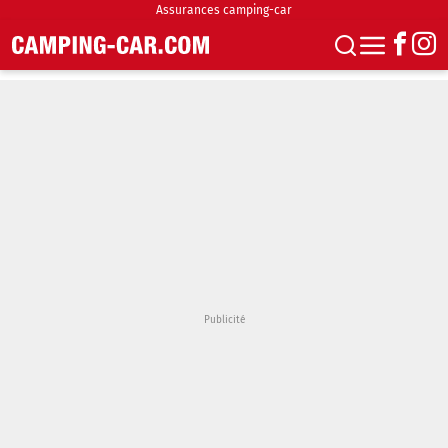
Assurances camping-car
S'abonner
Boutique
Newsletter
Annonces
Podcasts
Vidéos
Actualités
Essais
Accueil & stationnement
Accessoires
Achat & vente
Fourgons & Vans