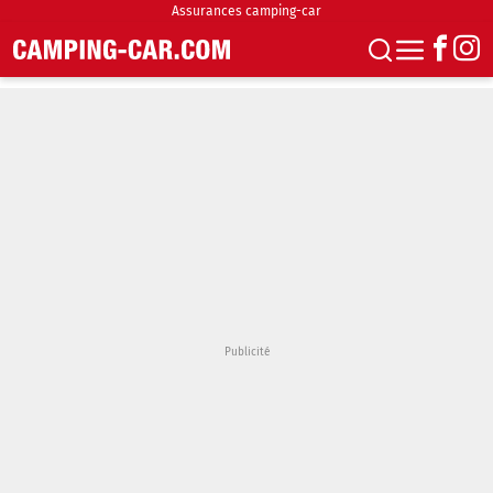
Assurances camping-car
S'abonner
Boutique
Newsletter
Annonces
Podcasts
Vidéos
Actualités
Essais
Accueil & stationnement
Accessoires
Achat & vente
Fourgons & Vans