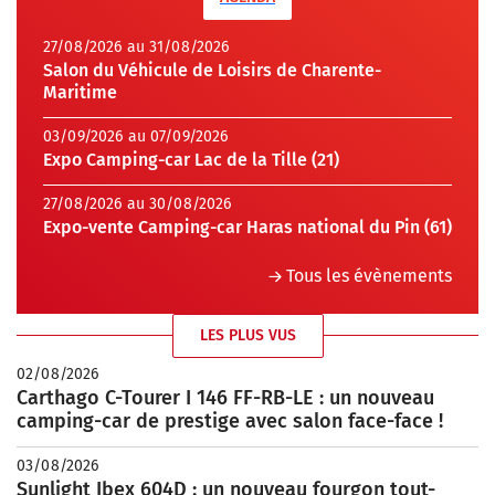
27/08/2026 au 31/08/2026
Salon du Véhicule de Loisirs de Charente-
Maritime
03/09/2026 au 07/09/2026
Expo Camping-car Lac de la Tille (21)
27/08/2026 au 30/08/2026
Expo-vente Camping-car Haras national du Pin (61)
Tous les évènements
LES PLUS VUS
02/08/2026
Carthago C-Tourer I 146 FF-RB-LE : un nouveau
camping-car de prestige avec salon face-face !
03/08/2026
Sunlight Ibex 604D : un nouveau fourgon tout-