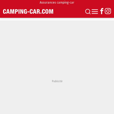
Assurances camping-car
S'abonner
Boutique
Newsletter
Annonces
Podcasts
Vidéos
Actualités
Essais
Accueil & stationnement
Accessoires
Achat & vente
Fourgons & Vans