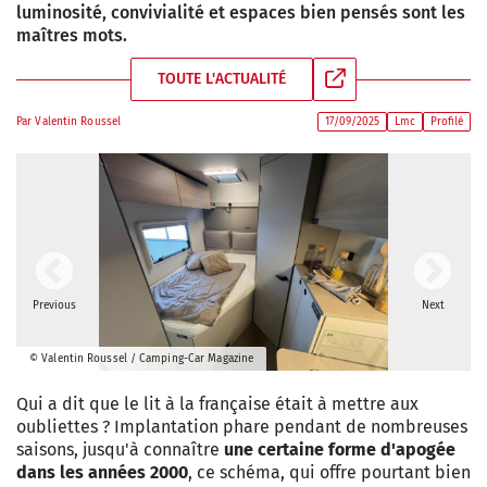
luminosité, convivialité et espaces bien pensés sont les
maîtres mots.
TOUTE L'ACTUALITÉ
Par
Valentin Roussel
17/09/2025
Lmc
Profilé
Previous
Next
© Valentin Roussel / Camping-Car Magazine
Qui a dit que le lit à la française était à mettre aux
oubliettes ? Implantation phare pendant de nombreuses
saisons, jusqu'à connaître
une certaine forme d'apogée
dans les années 2000
, ce schéma, qui offre pourtant bien