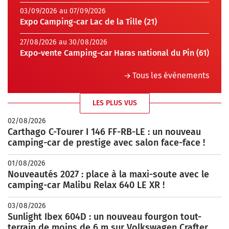
03/09/2026 au 07/09/2026
Expo Camping-car Lac de la Tille (21)
27/08/2026 au 30/08/2026
Expo-vente Camping-car Haras national du Pin (61)
Tous les évènements
LES PLUS VUS
02/08/2026
Carthago C-Tourer I 146 FF-RB-LE : un nouveau
camping-car de prestige avec salon face-face !
01/08/2026
Nouveautés 2027 : place à la maxi-soute avec le
camping-car Malibu Relax 640 LE XR !
03/08/2026
Sunlight Ibex 604D : un nouveau fourgon tout-
terrain de moins de 6 m sur Volkswagen Crafter