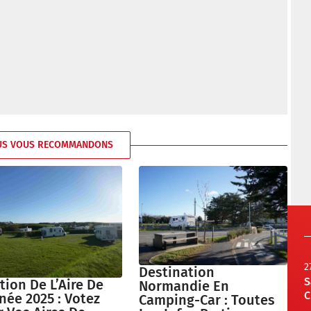
US VOUS RECOMMANDONS
2
Destination
S
tion De L’Aire De
Normandie En
C
née 2025 : Votez
Camping-Car : Toutes