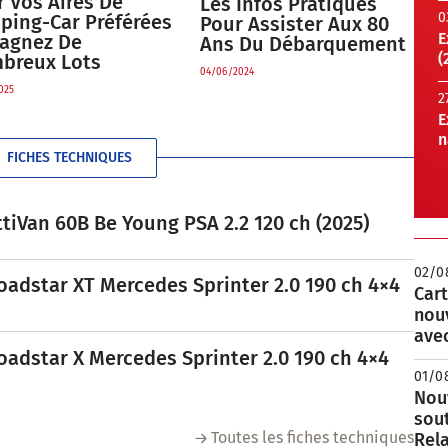
 Vos Aires De
Les Infos Pratiques
0
ping-Car Préférées
Pour Assister Aux 80
E
Gagnez De
Ans Du Débarquement
(
breux Lots
04/06/2024
025
2
E
n
FICHES TECHNIQUES
tiVan 60B Be Young PSA 2.2 120 ch (2025)
02/0
oadstar XT Mercedes Sprinter 2.0 190 ch 4×4
Cart
nou
avec
oadstar X Mercedes Sprinter 2.0 190 ch 4×4
01/0
Nouv
sou
Toutes les fiches techniques
Rela