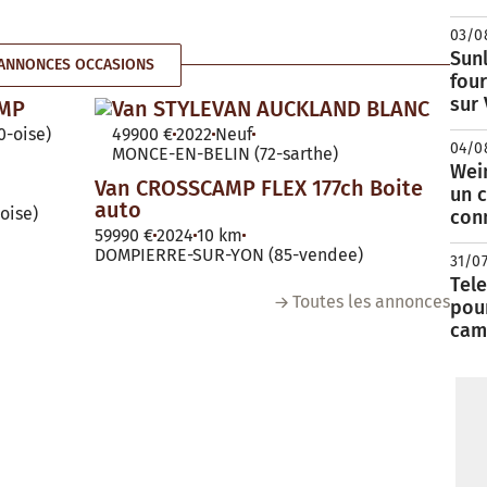
03/0
Sunl
ANNONCES OCCASIONS
fou
sur
AMP
Van STYLEVAN AUCKLAND BLANC
-oise)
49900 €
2022
Neuf
04/0
MONCE-EN-BELIN (72-sarthe)
Wei
Van CROSSCAMP FLEX 177ch Boite
un c
auto
oise)
con
59990 €
2024
10 km
DOMPIERRE-SUR-YON (85-vendee)
31/0
Tele
Toutes les annonces
pour
cam