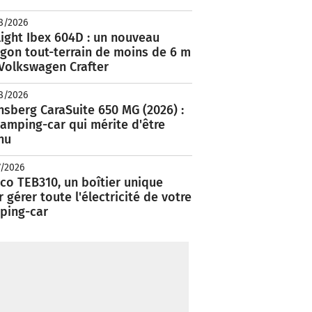
8/2026
ight Ibex 604D : un nouveau
rgon tout-terrain de moins de 6 m
 Volkswagen Crafter
8/2026
nsberg CaraSuite 650 MG (2026) :
amping-car qui mérite d'être
nu
7/2026
co TEB310, un boîtier unique
 gérer toute l'électricité de votre
ping-car