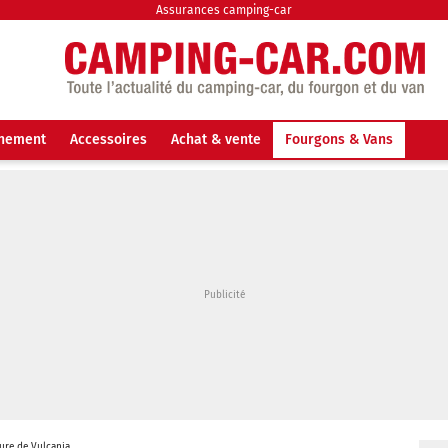
Assurances camping-car
nnement
Accessoires
Achat & vente
Fourgons & Vans
ure de Vulcania