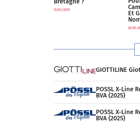
Pour
Bretagne ?
Cam
13/03/2019
Et 
Nom
20/10/2
GIOTTILINE Giot
POSSL X-Line R
BVA (2025)
POSSL X-Line R
BVA (2025)