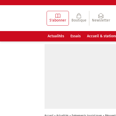
S'abonner
Boutique
Newsletter
Actualités
Essais
Accueil & statio
Accueil
»
Actualités
»
Evénements touristiques
»
Réouvert