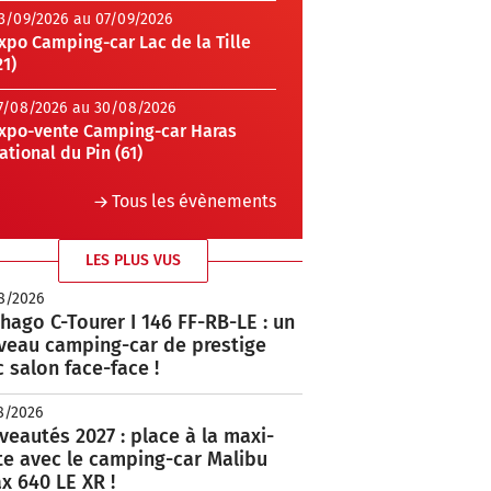
3/09/2026 au 07/09/2026
xpo Camping-car Lac de la Tille
21)
7/08/2026 au 30/08/2026
xpo-vente Camping-car Haras
ational du Pin (61)
Tous les évènements
LES PLUS VUS
8/2026
hago C-Tourer I 146 FF-RB-LE : un
veau camping-car de prestige
 salon face-face !
8/2026
eautés 2027 : place à la maxi-
te avec le camping-car Malibu
x 640 LE XR !