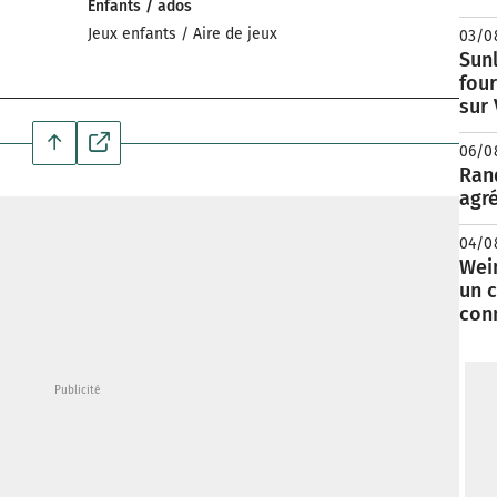
Enfants / ados
Jeux enfants / Aire de jeux
03/0
Sunl
fou
sur
06/0
Rand
agré
04/0
Wei
un c
con