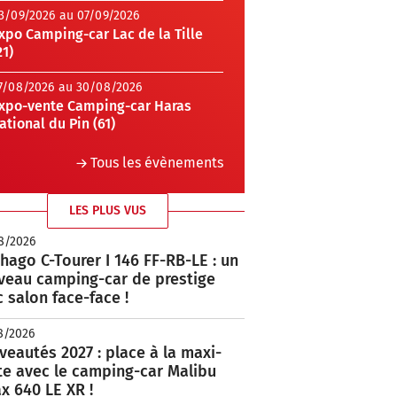
3/09/2026 au 07/09/2026
xpo Camping-car Lac de la Tille
21)
7/08/2026 au 30/08/2026
xpo-vente Camping-car Haras
ational du Pin (61)
Tous les évènements
LES PLUS VUS
8/2026
hago C-Tourer I 146 FF-RB-LE : un
veau camping-car de prestige
 salon face-face !
8/2026
eautés 2027 : place à la maxi-
te avec le camping-car Malibu
x 640 LE XR !