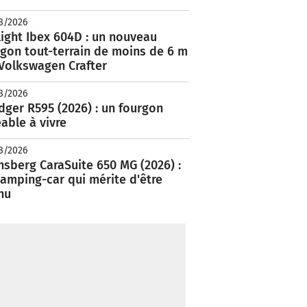
8/2026
ight Ibex 604D : un nouveau
rgon tout-terrain de moins de 6 m
 Volkswagen Crafter
8/2026
ger R595 (2026) : un fourgon
able à vivre
8/2026
nsberg CaraSuite 650 MG (2026) :
amping-car qui mérite d'être
nu