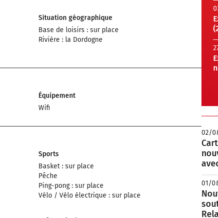
0
Situation géographique
E
(
Base de loisirs : sur place
Rivière : la Dordogne
2
E
n
Équipement
Wifi
02/0
Cart
nou
Sports
avec
Basket : sur place
Pêche
01/0
Ping-pong : sur place
Nouv
Vélo / Vélo électrique : sur place
sou
Rela