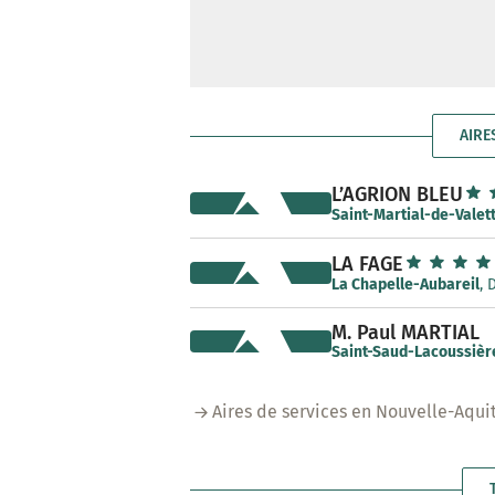
AIRE
L’AGRION BLEU
Saint-Martial-de-Valet
LA FAGE
La Chapelle-Aubareil
, 
M. Paul MARTIAL
Saint-Saud-Lacoussièr
Aires de services en Nouvelle-Aqui