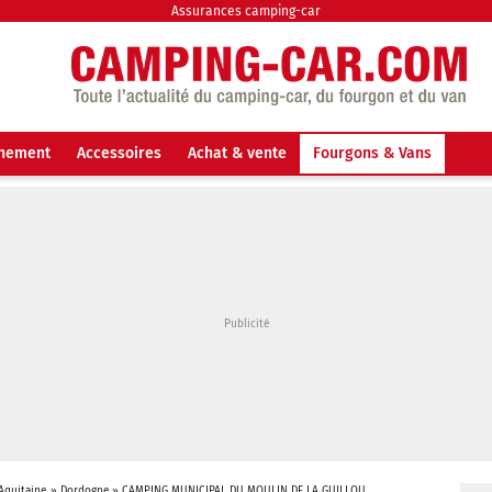
Assurances camping-car
nnement
Accessoires
Achat & vente
Fourgons & Vans
Aquitaine
»
Dordogne
»
CAMPING MUNICIPAL DU MOULIN DE LA GUILLOU