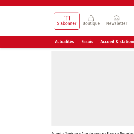
S'abonner
Boutique
Newsletter
Actualités
Essais
Accueil & statio
Accueil
»
Tourisme
»
Aires de service
»
France
»
Nouvelle-