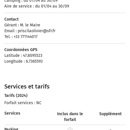
Camping : du 01/04 au 30/09
Aire de service : du 01/04 au 30/09
Contact
Gérant : M. le Maire
Email :
priscilaolivier@sfr.fr
Tel. : +33 771144017
Coordonnées GPS
Latitude : 47.8095523
Longitude : 6.7365593
Services et tarifs
Tarifs (2024)
Forfait services : NC
Services
Inclus dans le
Supplément
forfait
Parking
-