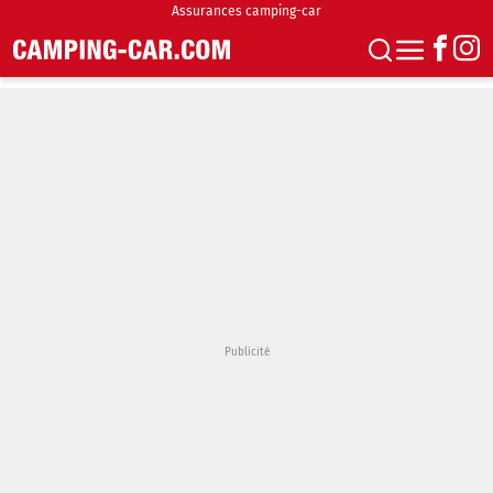
Assurances camping-car
S'abonner
Boutique
Newsletter
Annonces
Podcasts
Vidéos
Actualités
Essais
Accueil & stationnement
Accessoires
Achat & vente
Fourgons & Vans