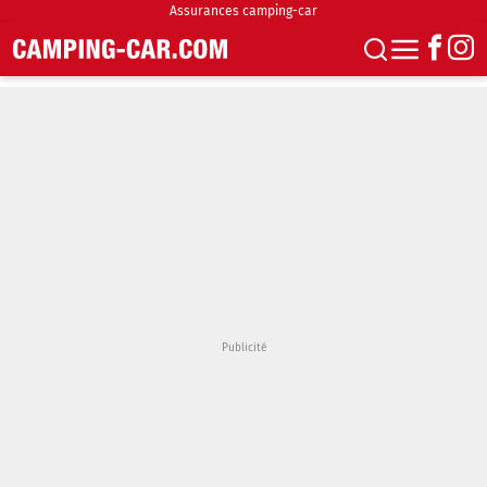
Assurances camping-car
S'abonner
Boutique
Newsletter
Annonces
Podcasts
Vidéos
Actualités
Essais
Accueil & stationnement
Accessoires
Achat & vente
Fourgons & Vans