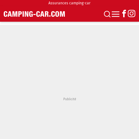
Assurances camping-car
S'abonner
Boutique
Newsletter
Annonces
Podcasts
Vidéos
Actualités
Essais
Accueil & stationnement
Accessoires
Achat & vente
Fourgons & Vans