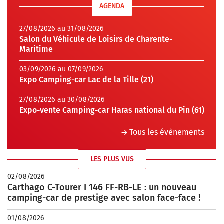
AGENDA
27/08/2026 au 31/08/2026
Salon du Véhicule de Loisirs de Charente-
Maritime
03/09/2026 au 07/09/2026
Expo Camping-car Lac de la Tille (21)
27/08/2026 au 30/08/2026
Expo-vente Camping-car Haras national du Pin (61)
Tous les évènements
LES PLUS VUS
02/08/2026
Carthago C-Tourer I 146 FF-RB-LE : un nouveau
camping-car de prestige avec salon face-face !
01/08/2026