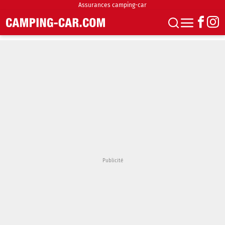
Assurances camping-car
S'abonner
Boutique
Newsletter
Annonces
Podcasts
Vidéos
Actualités
Essais
Accueil & stationnement
Accessoires
Achat & vente
Fourgons & Vans