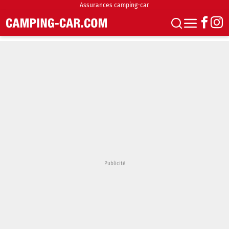
Assurances camping-car
S'abonner
Boutique
Newsletter
Annonces
Podcasts
Vidéos
Actualités
Essais
Accueil & stationnement
Accessoires
Achat & vente
Fourgons & Vans