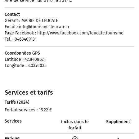
Aire de service : du 01/01 au 31/12
Contact
Gérant : MAIRIE DE LEUCATE
Email :
info@tourisme-leucate.fr
Page Facebook : http://www.facebook.com/leucate.tourisme
Tel. : 0468409131
Coordonnées GPS
Latitude : 42.8408621
Longitude : 3.0392035
Services et tarifs
Tarifs (2024)
Forfait services : 15.22 €
Services
Inclus dans le
Supplément
forfait
Parking
-