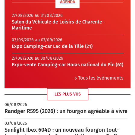
AGENDA
27/08/2026 au 31/08/2026
Salon du Véhicule de Loisirs de Charente-
Maritime
03/09/2026 au 07/09/2026
Expo Camping-car Lac de la Tille (21)
27/08/2026 au 30/08/2026
Expo-vente Camping-car Haras national du Pin (61)
Tous les évènements
LES PLUS VUS
06/08/2026
Randger R595 (2026) : un fourgon agréable à vivre
03/08/2026
Sunlight Ibex 604D : un nouveau fourgon tout-