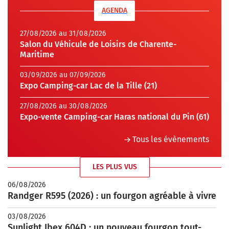
AGENDA
27/08/2026 au 31/08/2026
Salon du Véhicule de Loisirs de Charente-
Maritime
03/09/2026 au 07/09/2026
Expo Camping-car Lac de la Tille (21)
27/08/2026 au 30/08/2026
Expo-vente Camping-car Haras national du Pin (61)
Tous les évènements
LES PLUS VUS
06/08/2026
Randger R595 (2026) : un fourgon agréable à vivre
03/08/2026
Sunlight Ibex 604D : un nouveau fourgon tout-