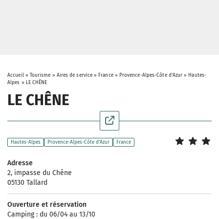
Accueil
»
Tourisme
»
Aires de service
»
France
»
Provence-Alpes-Côte d'Azur
»
Hautes-
Alpes
»
LE CHÊNE
LE CHÊNE
Hautes-Alpes
Provence-Alpes-Côte d'Azur
France
Adresse
2, impasse du Chêne
05130 Tallard
Ouverture et réservation
Camping : du 06/04 au 13/10