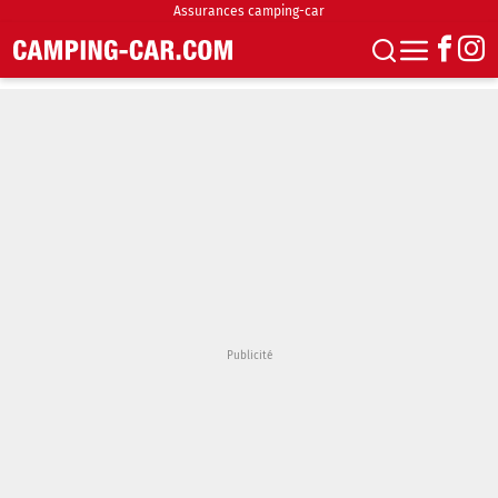
Assurances camping-car
S'abonner
Boutique
Newsletter
Annonces
Podcasts
Vidéos
Actualités
Essais
Accueil & stationnement
Accessoires
Achat & vente
Fourgons & Vans