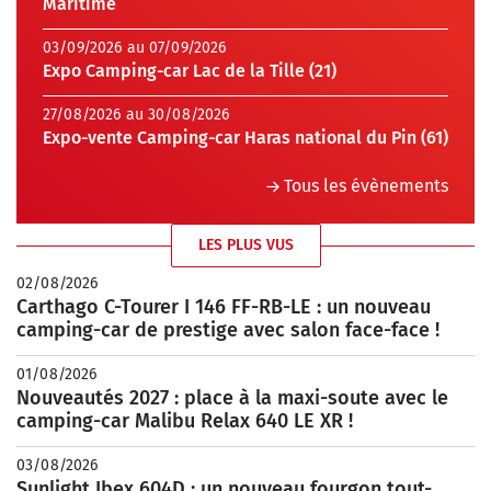
Maritime
03/09/2026 au 07/09/2026
Expo Camping-car Lac de la Tille (21)
27/08/2026 au 30/08/2026
Expo-vente Camping-car Haras national du Pin (61)
Tous les évènements
LES PLUS VUS
02/08/2026
Carthago C-Tourer I 146 FF-RB-LE : un nouveau
camping-car de prestige avec salon face-face !
01/08/2026
Nouveautés 2027 : place à la maxi-soute avec le
camping-car Malibu Relax 640 LE XR !
03/08/2026
Sunlight Ibex 604D : un nouveau fourgon tout-