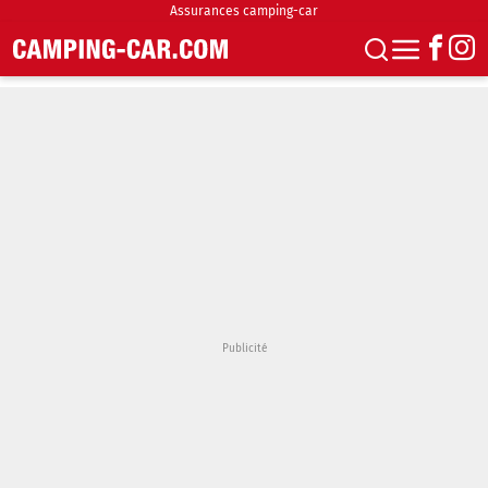
Assurances camping-car
S'abonner
Boutique
Newsletter
Annonces
Podcasts
Vidéos
Actualités
Essais
Accueil & stationnement
Accessoires
Achat & vente
Fourgons & Vans