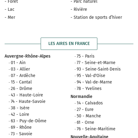
- Forêt
- Parc naturel
- Lac
- Rivière
- Mer
- Station de sports d’hiver
LES AIRES EN FRANCE
Auvergne-Rhône-Alpes
75 - Paris
01 - Ain
77 - Seine-et-Marne
03 - Allier
93 - Seine-Saint-Denis
07 - Ardêche
95 - Val-d'Oise
15 - Cantal
94 - Val-de-Marne
26 - Drôme
78 - Yvelines
43 - Haute-Loire
Normandie
74 - Haute-Savoie
14 - Calvados
38 - Isère
27 - Eure
42 - Loire
50 - Manche
63 - Puy-de-Dôme
61 - Orne
69 - Rhône
76 - Seine-Maritime
73 - Savoie
Nouvelle-Aquitaine