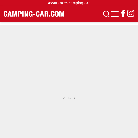
Assurances camping-car
S'abonner
Boutique
Newsletter
Annonces
Podcasts
Vidéos
Actualités
Essais
Accueil & stationnement
Accessoires
Achat & vente
Fourgons & Vans