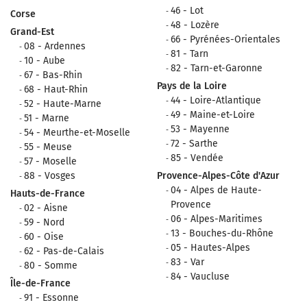
46 - Lot
Corse
48 - Lozère
Grand-Est
66 - Pyrénées-Orientales
08 - Ardennes
81 - Tarn
10 - Aube
82 - Tarn-et-Garonne
67 - Bas-Rhin
Pays de la Loire
68 - Haut-Rhin
44 - Loire-Atlantique
52 - Haute-Marne
49 - Maine-et-Loire
51 - Marne
53 - Mayenne
54 - Meurthe-et-Moselle
72 - Sarthe
55 - Meuse
85 - Vendée
57 - Moselle
88 - Vosges
Provence-Alpes-Côte d'Azur
04 - Alpes de Haute-
Hauts-de-France
Provence
02 - Aisne
06 - Alpes-Maritimes
59 - Nord
13 - Bouches-du-Rhône
60 - Oise
05 - Hautes-Alpes
62 - Pas-de-Calais
83 - Var
80 - Somme
84 - Vaucluse
Île-de-France
91 - Essonne