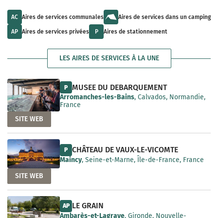
u
l
a
l
t
i
t
s
AC
Aires de services communales
Aires de services dans un camping
l
s
a
a
a
v
AP
Aires de services privées
P
Aires de stationnement
b
v
a
l
a
i
e
i
l
LES AIRES DE SERVICES À LA UNE
l
a
a
b
b
l
l
e
MUSEE DU DEBARQUEMENT
P
e
Arromanches-les-Bains
, Calvados, Normandie,
France
SITE WEB
CHÂTEAU DE VAUX-LE-VICOMTE
P
Maincy
, Seine-et-Marne, Île-de-France, France
SITE WEB
LE GRAIN
AP
Ambarès-et-Lagrave
, Gironde, Nouvelle-