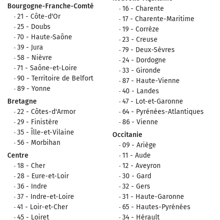
Bourgogne-Franche-Comté
16 - Charente
21 - Côte-d'Or
17 - Charente-Maritime
25 - Doubs
19 - Corrèze
70 - Haute-Saône
23 - Creuse
39 - Jura
79 - Deux-Sèvres
58 - Nièvre
24 - Dordogne
71 - Saône-et-Loire
33 - Gironde
90 - Territoire de Belfort
87 - Haute-Vienne
89 - Yonne
40 - Landes
Bretagne
47 - Lot-et-Garonne
22 - Côtes-d'Armor
64 - Pyrénées-Atlantiques
29 - Finistère
86 - Vienne
35 - Îlle-et-Vilaine
Occitanie
56 - Morbihan
09 - Ariège
Centre
11 - Aude
18 - Cher
12 - Aveyron
28 - Eure-et-Loir
30 - Gard
36 - Indre
32 - Gers
37 - Indre-et-Loire
31 - Haute-Garonne
41 - Loir-et-Cher
65 - Hautes-Pyrénées
45 - Loiret
34 - Hérault