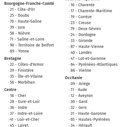
Bourgogne-Franche-Comté
16 - Charente
21 - Côte-d'Or
17 - Charente-Maritime
25 - Doubs
19 - Corrèze
70 - Haute-Saône
23 - Creuse
39 - Jura
79 - Deux-Sèvres
58 - Nièvre
24 - Dordogne
71 - Saône-et-Loire
33 - Gironde
90 - Territoire de Belfort
87 - Haute-Vienne
89 - Yonne
40 - Landes
Bretagne
47 - Lot-et-Garonne
22 - Côtes-d'Armor
64 - Pyrénées-Atlantiques
29 - Finistère
86 - Vienne
35 - Îlle-et-Vilaine
Occitanie
56 - Morbihan
09 - Ariège
Centre
11 - Aude
18 - Cher
12 - Aveyron
28 - Eure-et-Loir
30 - Gard
36 - Indre
32 - Gers
37 - Indre-et-Loire
31 - Haute-Garonne
41 - Loir-et-Cher
65 - Hautes-Pyrénées
45 - Loiret
34 - Hérault