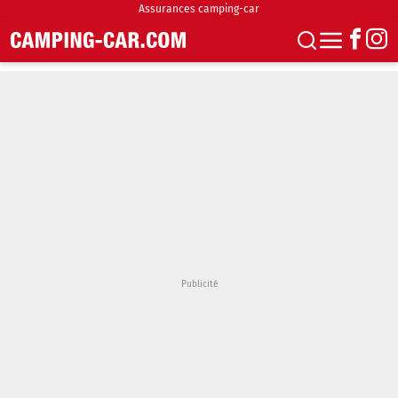
Assurances camping-car
S'abonner
Boutique
Newsletter
Annonces
Podcasts
Vidéos
Actualités
Essais
Accueil & stationnement
Accessoires
Achat & vente
Fourgons & Vans