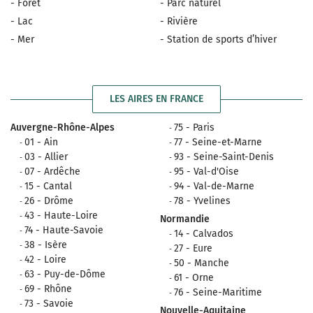
- Forêt
- Parc naturel
- Lac
- Rivière
- Mer
- Station de sports d’hiver
LES AIRES EN FRANCE
Auvergne-Rhône-Alpes
75 - Paris
01 - Ain
77 - Seine-et-Marne
03 - Allier
93 - Seine-Saint-Denis
07 - Ardêche
95 - Val-d'Oise
15 - Cantal
94 - Val-de-Marne
26 - Drôme
78 - Yvelines
43 - Haute-Loire
Normandie
74 - Haute-Savoie
14 - Calvados
38 - Isère
27 - Eure
42 - Loire
50 - Manche
63 - Puy-de-Dôme
61 - Orne
69 - Rhône
76 - Seine-Maritime
73 - Savoie
Nouvelle-Aquitaine