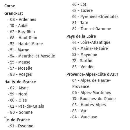
46 - Lot
Corse
48 - Lozère
Grand-Est
66 - Pyrénées-Orientales
08 - Ardennes
81 - Tarn
10 - Aube
82 - Tarn-et-Garonne
67 - Bas-Rhin
Pays de la Loire
68 - Haut-Rhin
44 - Loire-Atlantique
52 - Haute-Marne
49 - Maine-et-Loire
51 - Marne
53 - Mayenne
54 - Meurthe-et-Moselle
72 - Sarthe
55 - Meuse
85 - Vendée
57 - Moselle
88 - Vosges
Provence-Alpes-Côte d'Azur
04 - Alpes de Haute-
Hauts-de-France
Provence
02 - Aisne
06 - Alpes-Maritimes
59 - Nord
13 - Bouches-du-Rhône
60 - Oise
05 - Hautes-Alpes
62 - Pas-de-Calais
83 - Var
80 - Somme
84 - Vaucluse
Île-de-France
91 - Essonne