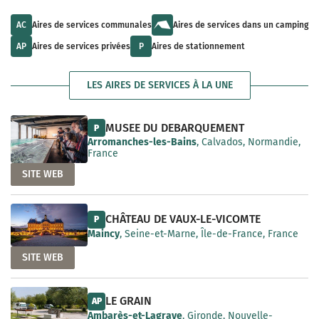
u
l
a
l
t
i
t
s
AC
Aires de services communales
Aires de services dans un camping
l
s
a
a
a
v
AP
Aires de services privées
P
Aires de stationnement
b
v
a
l
a
i
e
i
l
LES AIRES DE SERVICES À LA UNE
l
a
a
b
b
l
l
e
MUSEE DU DEBARQUEMENT
P
e
Arromanches-les-Bains
, Calvados, Normandie,
France
SITE WEB
CHÂTEAU DE VAUX-LE-VICOMTE
P
Maincy
, Seine-et-Marne, Île-de-France, France
SITE WEB
LE GRAIN
AP
Ambarès-et-Lagrave
, Gironde, Nouvelle-