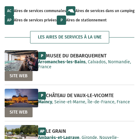
u
l
a
l
t
i
t
s
AC
Aires de services communales
Aires de services dans un camping
l
s
a
a
a
v
AP
Aires de services privées
P
Aires de stationnement
b
v
a
l
a
i
e
i
l
LES AIRES DE SERVICES À LA UNE
l
a
a
b
b
l
l
e
MUSEE DU DEBARQUEMENT
P
e
Arromanches-les-Bains
, Calvados, Normandie,
France
SITE WEB
CHÂTEAU DE VAUX-LE-VICOMTE
P
Maincy
, Seine-et-Marne, Île-de-France, France
SITE WEB
LE GRAIN
AP
Ambarès-et-Lagrave
, Gironde, Nouvelle-