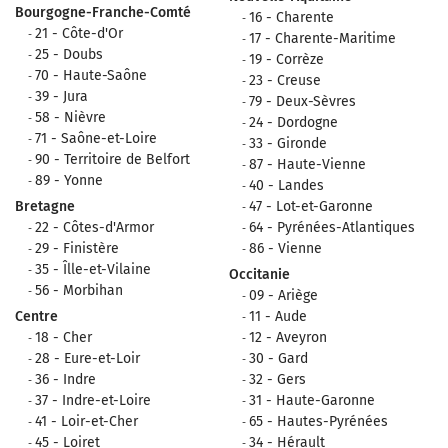
Bourgogne-Franche-Comté
16 - Charente
21 - Côte-d'Or
17 - Charente-Maritime
25 - Doubs
19 - Corrèze
70 - Haute-Saône
23 - Creuse
39 - Jura
79 - Deux-Sèvres
58 - Nièvre
24 - Dordogne
71 - Saône-et-Loire
33 - Gironde
90 - Territoire de Belfort
87 - Haute-Vienne
89 - Yonne
40 - Landes
Bretagne
47 - Lot-et-Garonne
22 - Côtes-d'Armor
64 - Pyrénées-Atlantiques
29 - Finistère
86 - Vienne
35 - Îlle-et-Vilaine
Occitanie
56 - Morbihan
09 - Ariège
Centre
11 - Aude
18 - Cher
12 - Aveyron
28 - Eure-et-Loir
30 - Gard
36 - Indre
32 - Gers
37 - Indre-et-Loire
31 - Haute-Garonne
41 - Loir-et-Cher
65 - Hautes-Pyrénées
45 - Loiret
34 - Hérault