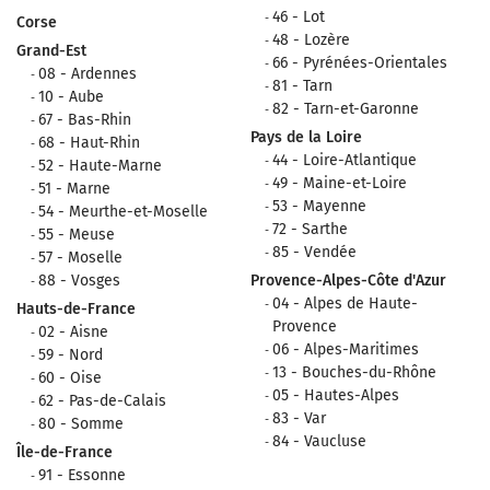
46 - Lot
Corse
48 - Lozère
Grand-Est
66 - Pyrénées-Orientales
08 - Ardennes
81 - Tarn
10 - Aube
82 - Tarn-et-Garonne
67 - Bas-Rhin
Pays de la Loire
68 - Haut-Rhin
44 - Loire-Atlantique
52 - Haute-Marne
49 - Maine-et-Loire
51 - Marne
53 - Mayenne
54 - Meurthe-et-Moselle
72 - Sarthe
55 - Meuse
85 - Vendée
57 - Moselle
88 - Vosges
Provence-Alpes-Côte d'Azur
04 - Alpes de Haute-
Hauts-de-France
Provence
02 - Aisne
06 - Alpes-Maritimes
59 - Nord
13 - Bouches-du-Rhône
60 - Oise
05 - Hautes-Alpes
62 - Pas-de-Calais
83 - Var
80 - Somme
84 - Vaucluse
Île-de-France
91 - Essonne