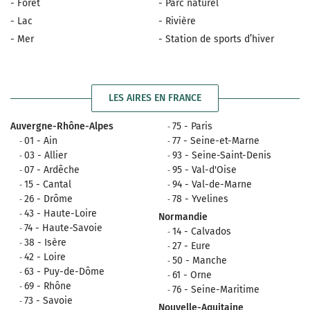
- Forêt
- Parc naturel
- Lac
- Rivière
- Mer
- Station de sports d’hiver
LES AIRES EN FRANCE
Auvergne-Rhône-Alpes
75 - Paris
01 - Ain
77 - Seine-et-Marne
03 - Allier
93 - Seine-Saint-Denis
07 - Ardêche
95 - Val-d'Oise
15 - Cantal
94 - Val-de-Marne
26 - Drôme
78 - Yvelines
43 - Haute-Loire
Normandie
74 - Haute-Savoie
14 - Calvados
38 - Isère
27 - Eure
42 - Loire
50 - Manche
63 - Puy-de-Dôme
61 - Orne
69 - Rhône
76 - Seine-Maritime
73 - Savoie
Nouvelle-Aquitaine