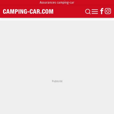
Assurances camping-car
S'abonner
Boutique
Newsletter
Annonces
Podcasts
Vidéos
Actualités
Essais
Accueil & stationnement
Accessoires
Achat & vente
Fourgons & Vans