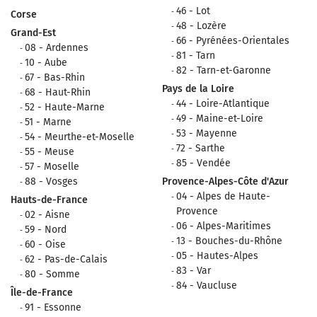
46 - Lot
Corse
48 - Lozère
Grand-Est
66 - Pyrénées-Orientales
08 - Ardennes
81 - Tarn
10 - Aube
82 - Tarn-et-Garonne
67 - Bas-Rhin
Pays de la Loire
68 - Haut-Rhin
44 - Loire-Atlantique
52 - Haute-Marne
49 - Maine-et-Loire
51 - Marne
53 - Mayenne
54 - Meurthe-et-Moselle
72 - Sarthe
55 - Meuse
85 - Vendée
57 - Moselle
88 - Vosges
Provence-Alpes-Côte d'Azur
04 - Alpes de Haute-
Hauts-de-France
Provence
02 - Aisne
06 - Alpes-Maritimes
59 - Nord
13 - Bouches-du-Rhône
60 - Oise
05 - Hautes-Alpes
62 - Pas-de-Calais
83 - Var
80 - Somme
84 - Vaucluse
Île-de-France
91 - Essonne