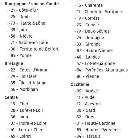
Bourgogne-Franche-Comté
16 - Charente
21 - Côte-d'Or
17 - Charente-Maritime
25 - Doubs
19 - Corrèze
70 - Haute-Saône
23 - Creuse
39 - Jura
79 - Deux-Sèvres
58 - Nièvre
24 - Dordogne
71 - Saône-et-Loire
33 - Gironde
90 - Territoire de Belfort
87 - Haute-Vienne
89 - Yonne
40 - Landes
Bretagne
47 - Lot-et-Garonne
22 - Côtes-d'Armor
64 - Pyrénées-Atlantiques
29 - Finistère
86 - Vienne
35 - Îlle-et-Vilaine
Occitanie
56 - Morbihan
09 - Ariège
Centre
11 - Aude
18 - Cher
12 - Aveyron
28 - Eure-et-Loir
30 - Gard
36 - Indre
32 - Gers
37 - Indre-et-Loire
31 - Haute-Garonne
41 - Loir-et-Cher
65 - Hautes-Pyrénées
45 - Loiret
34 - Hérault