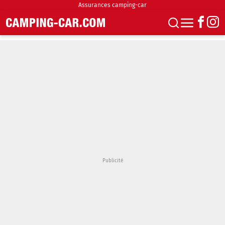
Assurances camping-car
S'abonner
Boutique
Newsletter
Annonces
Podcasts
Vidéos
Actualités
Essais
Accueil & stationnement
Accessoires
Achat & vente
Fourgons & Vans