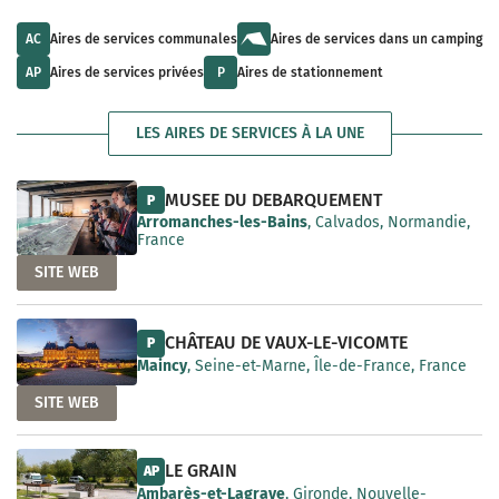
u
l
a
l
t
i
t
s
AC
Aires de services communales
Aires de services dans un camping
l
s
a
a
a
v
AP
Aires de services privées
P
Aires de stationnement
b
v
a
l
a
i
e
i
l
LES AIRES DE SERVICES À LA UNE
l
a
a
b
b
l
l
e
MUSEE DU DEBARQUEMENT
P
e
Arromanches-les-Bains
, Calvados, Normandie,
France
SITE WEB
CHÂTEAU DE VAUX-LE-VICOMTE
P
Maincy
, Seine-et-Marne, Île-de-France, France
SITE WEB
LE GRAIN
AP
Ambarès-et-Lagrave
, Gironde, Nouvelle-