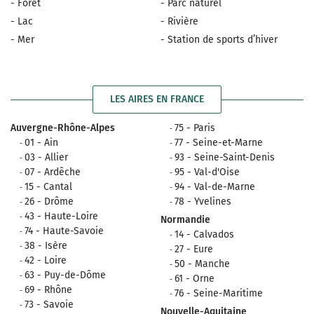
- Forêt
- Parc naturel
- Lac
- Rivière
- Mer
- Station de sports d’hiver
LES AIRES EN FRANCE
Auvergne-Rhône-Alpes
75 - Paris
01 - Ain
77 - Seine-et-Marne
03 - Allier
93 - Seine-Saint-Denis
07 - Ardêche
95 - Val-d'Oise
15 - Cantal
94 - Val-de-Marne
26 - Drôme
78 - Yvelines
43 - Haute-Loire
Normandie
74 - Haute-Savoie
14 - Calvados
38 - Isère
27 - Eure
42 - Loire
50 - Manche
63 - Puy-de-Dôme
61 - Orne
69 - Rhône
76 - Seine-Maritime
73 - Savoie
Nouvelle-Aquitaine