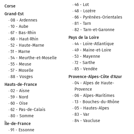
46 - Lot
Corse
48 - Lozère
Grand-Est
66 - Pyrénées-Orientales
08 - Ardennes
81 - Tarn
10 - Aube
82 - Tarn-et-Garonne
67 - Bas-Rhin
Pays de la Loire
68 - Haut-Rhin
44 - Loire-Atlantique
52 - Haute-Marne
49 - Maine-et-Loire
51 - Marne
53 - Mayenne
54 - Meurthe-et-Moselle
72 - Sarthe
55 - Meuse
85 - Vendée
57 - Moselle
88 - Vosges
Provence-Alpes-Côte d'Azur
04 - Alpes de Haute-
Hauts-de-France
Provence
02 - Aisne
06 - Alpes-Maritimes
59 - Nord
13 - Bouches-du-Rhône
60 - Oise
05 - Hautes-Alpes
62 - Pas-de-Calais
83 - Var
80 - Somme
84 - Vaucluse
Île-de-France
91 - Essonne