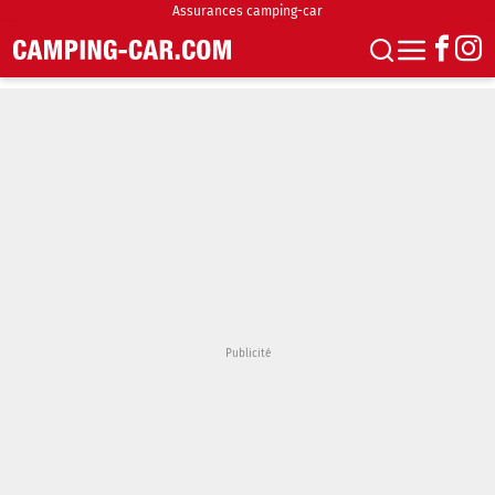
Assurances camping-car
S'abonner
Boutique
Newsletter
Annonces
Podcasts
Vidéos
Actualités
Essais
Accueil & stationnement
Accessoires
Achat & vente
Fourgons & Vans