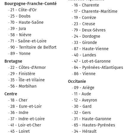
Bourgogne-Franche-Comté
16 - Charente
21 - Côte-d'Or
17 - Charente-Maritime
25 - Doubs
19 - Corrèze
70 - Haute-Saône
23 - Creuse
39 - Jura
79 - Deux-Sèvres
58 - Nièvre
24 - Dordogne
71 - Saône-et-Loire
33 - Gironde
90 - Territoire de Belfort
87 - Haute-Vienne
89 - Yonne
40 - Landes
Bretagne
47 - Lot-et-Garonne
22 - Côtes-d'Armor
64 - Pyrénées-Atlantiques
29 - Finistère
86 - Vienne
35 - Îlle-et-Vilaine
Occitanie
56 - Morbihan
09 - Ariège
Centre
11 - Aude
18 - Cher
12 - Aveyron
28 - Eure-et-Loir
30 - Gard
36 - Indre
32 - Gers
37 - Indre-et-Loire
31 - Haute-Garonne
41 - Loir-et-Cher
65 - Hautes-Pyrénées
45 - Loiret
34 - Hérault