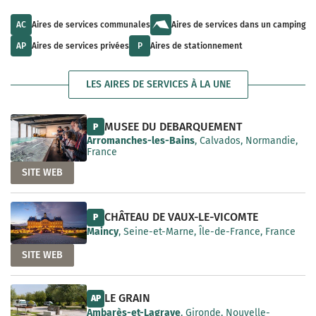
u
l
a
l
t
i
t
s
AC
Aires de services communales
Aires de services dans un camping
l
s
a
a
a
v
AP
Aires de services privées
P
Aires de stationnement
b
v
a
l
a
i
e
i
l
LES AIRES DE SERVICES À LA UNE
l
a
a
b
b
l
l
e
MUSEE DU DEBARQUEMENT
P
e
Arromanches-les-Bains
, Calvados, Normandie,
France
SITE WEB
CHÂTEAU DE VAUX-LE-VICOMTE
P
Maincy
, Seine-et-Marne, Île-de-France, France
SITE WEB
LE GRAIN
AP
Ambarès-et-Lagrave
, Gironde, Nouvelle-