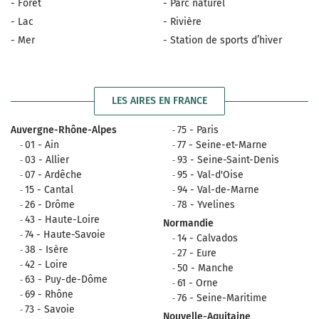
- Forêt
- Parc naturel
- Lac
- Rivière
- Mer
- Station de sports d’hiver
LES AIRES EN FRANCE
Auvergne-Rhône-Alpes
75 - Paris
01 - Ain
77 - Seine-et-Marne
03 - Allier
93 - Seine-Saint-Denis
07 - Ardêche
95 - Val-d'Oise
15 - Cantal
94 - Val-de-Marne
26 - Drôme
78 - Yvelines
43 - Haute-Loire
Normandie
74 - Haute-Savoie
14 - Calvados
38 - Isère
27 - Eure
42 - Loire
50 - Manche
63 - Puy-de-Dôme
61 - Orne
69 - Rhône
76 - Seine-Maritime
73 - Savoie
Nouvelle-Aquitaine