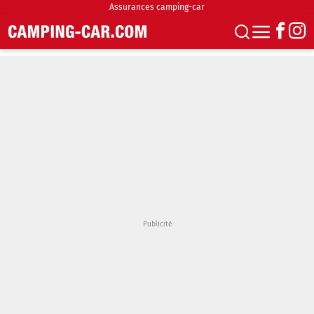
Assurances camping-car
S'abonner
Boutique
Newsletter
Annonces
Podcasts
Vidéos
Actualités
Essais
Accueil & stationnement
Accessoires
Achat & vente
Fourgons & Vans