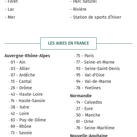
- Forêt
- Parc naturel
- Lac
- Rivière
- Mer
- Station de sports d’hiver
LES AIRES EN FRANCE
Auvergne-Rhône-Alpes
75 - Paris
01 - Ain
77 - Seine-et-Marne
03 - Allier
93 - Seine-Saint-Denis
07 - Ardêche
95 - Val-d'Oise
15 - Cantal
94 - Val-de-Marne
26 - Drôme
78 - Yvelines
43 - Haute-Loire
Normandie
74 - Haute-Savoie
14 - Calvados
38 - Isère
27 - Eure
42 - Loire
50 - Manche
63 - Puy-de-Dôme
61 - Orne
69 - Rhône
76 - Seine-Maritime
73 - Savoie
Nouvelle-Aquitaine