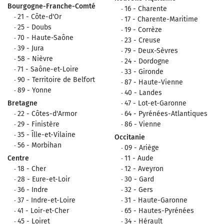
Bourgogne-Franche-Comté
16 - Charente
21 - Côte-d'Or
17 - Charente-Maritime
25 - Doubs
19 - Corrèze
70 - Haute-Saône
23 - Creuse
39 - Jura
79 - Deux-Sèvres
58 - Nièvre
24 - Dordogne
71 - Saône-et-Loire
33 - Gironde
90 - Territoire de Belfort
87 - Haute-Vienne
89 - Yonne
40 - Landes
Bretagne
47 - Lot-et-Garonne
22 - Côtes-d'Armor
64 - Pyrénées-Atlantiques
29 - Finistère
86 - Vienne
35 - Îlle-et-Vilaine
Occitanie
56 - Morbihan
09 - Ariège
Centre
11 - Aude
18 - Cher
12 - Aveyron
28 - Eure-et-Loir
30 - Gard
36 - Indre
32 - Gers
37 - Indre-et-Loire
31 - Haute-Garonne
41 - Loir-et-Cher
65 - Hautes-Pyrénées
45 - Loiret
34 - Hérault