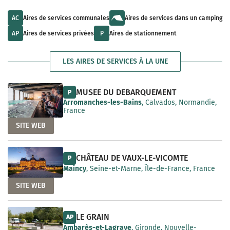
u
l
a
l
t
i
t
s
AC
Aires de services communales
Aires de services dans un camping
l
s
a
a
a
v
AP
Aires de services privées
P
Aires de stationnement
b
v
a
l
a
i
e
i
l
LES AIRES DE SERVICES À LA UNE
l
a
a
b
b
l
l
e
MUSEE DU DEBARQUEMENT
P
e
Arromanches-les-Bains
, Calvados, Normandie,
France
SITE WEB
CHÂTEAU DE VAUX-LE-VICOMTE
P
Maincy
, Seine-et-Marne, Île-de-France, France
SITE WEB
LE GRAIN
AP
Ambarès-et-Lagrave
, Gironde, Nouvelle-