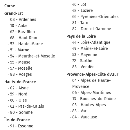
46 - Lot
Corse
48 - Lozère
Grand-Est
66 - Pyrénées-Orientales
08 - Ardennes
81 - Tarn
10 - Aube
82 - Tarn-et-Garonne
67 - Bas-Rhin
Pays de la Loire
68 - Haut-Rhin
44 - Loire-Atlantique
52 - Haute-Marne
49 - Maine-et-Loire
51 - Marne
53 - Mayenne
54 - Meurthe-et-Moselle
72 - Sarthe
55 - Meuse
85 - Vendée
57 - Moselle
88 - Vosges
Provence-Alpes-Côte d'Azur
04 - Alpes de Haute-
Hauts-de-France
Provence
02 - Aisne
06 - Alpes-Maritimes
59 - Nord
13 - Bouches-du-Rhône
60 - Oise
05 - Hautes-Alpes
62 - Pas-de-Calais
83 - Var
80 - Somme
84 - Vaucluse
Île-de-France
91 - Essonne