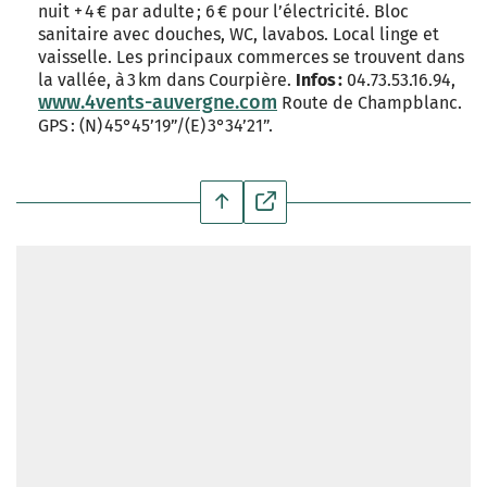
nuit + 4 € par adulte ; 6 € pour l’électricité. Bloc
sanitaire avec douches, WC, lavabos. Local linge et
vaisselle. Les principaux commerces se trouvent dans
la vallée, à 3 km dans Courpière.
Infos :
04.73.53.16.94,
www.4vents-auvergne.com
Route de Champblanc.
GPS : (N) 45°45’19”/(E) 3°34’21”.
https://www.google.com/maps/d/u/1/embed?
mid=1qtAZC2JeSmUgX_KTxLxtortO19CJXtE&ehbc=2E312F