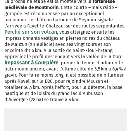
La prochaine étape est la montée vers la
forteresse
médiévale de Montmorin.
Cette courte – mais raide –
grimpée est récompensée par un exceptionnel
panorama. Le château baroque de Seymier signale
l’arrivée à Fayet-le-Château, sur des routes serpentantes.
Perché sur son volcan
, vous atteignez ensuite les
impressionnants vestiges en pierres noires du château
de Mauzun (XIIIe siècle) avec ses vingt tours et son
enceinte d’1,6 km. A la sortie de Saint-Flour-l’Etang,
appréciez le profil descendant vers la vallée de la Dore.
Repassant à Courpière
, prenez le temps d’admirer le
patrimoine ancien, avant l’ultime côte de 3,5 km à 6,4 % à
gravir. Pour faire moins long, il est possible de bifurquer
après Ravel, sur la D20, pour rejoindre Mauzun et
totaliser 50,4 km. Après l’effort, pour la détente, la base
nautique et de loisirs du grand lac d’Aubusson
d’Auvergne (28 ha) se trouve à 4 km.