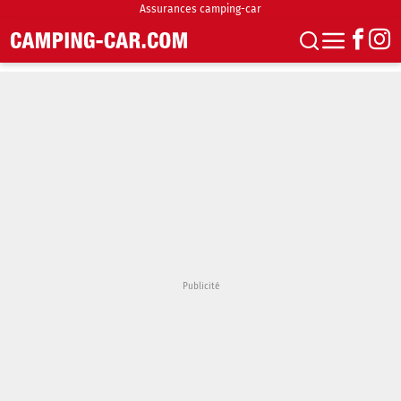
Assurances camping-car
S'abonner
Boutique
Newsletter
Annonces
Podcasts
Vidéos
Actualités
Essais
Accueil & stationnement
Accessoires
Achat & vente
Fourgons & Vans