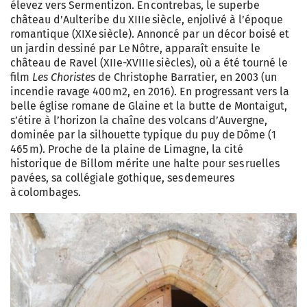
élevez vers Sermentizon. En contrebas, le superbe
château d’Aulteribe du XIIIe siècle, enjolivé à l’époque
romantique (XIXe siècle). Annoncé par un décor boisé et
un jardin dessiné par Le Nôtre, apparaît ensuite le
château de Ravel (XIIe-XVIIIe siècles), où a été tourné le
film
Les Choristes
de Christophe Barratier, en 2003 (un
incendie ravage 400 m2, en 2016). En progressant vers la
belle église romane de Glaine et la butte de Montaigut,
s’étire à l’horizon la chaîne des volcans d’Auvergne,
dominée par la silhouette typique du puy de Dôme (1
465 m). Proche de la plaine de Limagne, la cité
historique de Billom mérite une halte pour ses ruelles
pavées, sa collégiale gothique, ses demeures
à colombages.