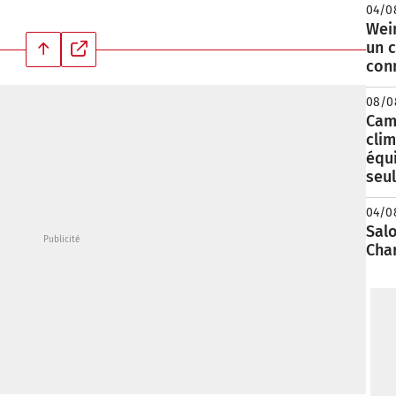
04/0
Wei
un c
con
08/0
Camp
clim
équ
seu
04/0
Salo
Cha