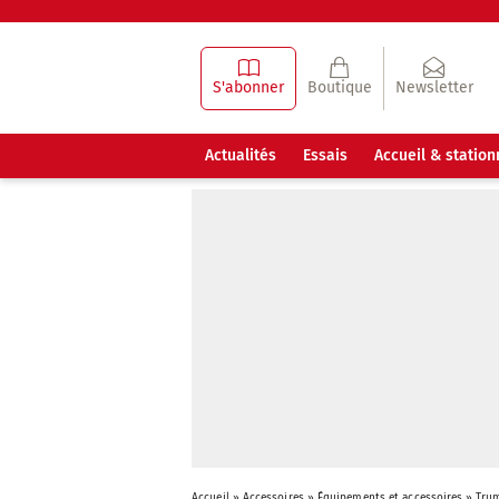
S'abonner
Boutique
Newsletter
Actualités
Essais
Accueil & statio
Accueil
»
Accessoires
»
Équipements et accessoires
»
Trum