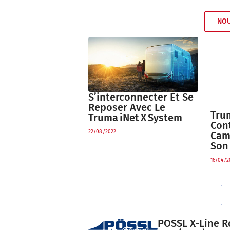
NO
S’interconnecter Et Se
Reposer Avec Le
Trum
Truma INet X System
Con
22/08/2022
Cam
Son
16/04/2
POSSL X-Line R