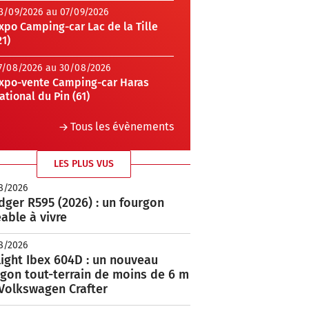
3/09/2026 au 07/09/2026
xpo Camping-car Lac de la Tille
21)
7/08/2026 au 30/08/2026
xpo-vente Camping-car Haras
ational du Pin (61)
Tous les évènements
LES PLUS VUS
8/2026
ger R595 (2026) : un fourgon
able à vivre
8/2026
ight Ibex 604D : un nouveau
rgon tout-terrain de moins de 6 m
 Volkswagen Crafter