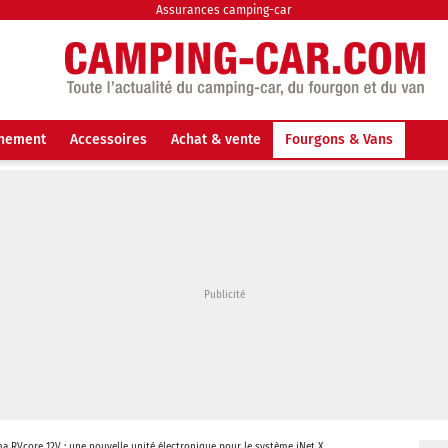
Assurances camping-car
nnement
Accessoires
Achat & vente
Fourgons & Vans
a RVcore 12V : une nouvelle unité électronique pour le système iNet X