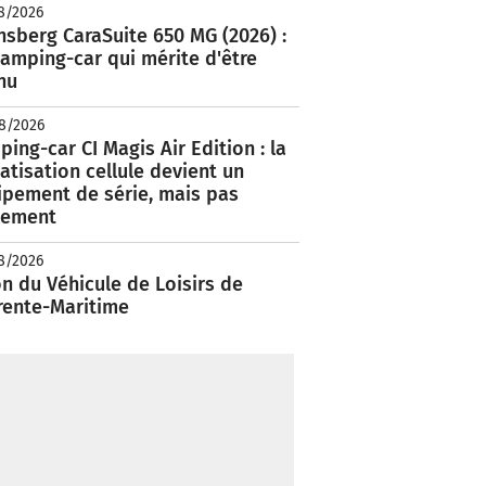
8/2026
nsberg CaraSuite 650 MG (2026) :
amping-car qui mérite d'être
nu
8/2026
ing-car CI Magis Air Edition : la
atisation cellule devient un
ipement de série, mais pas
lement
8/2026
n du Véhicule de Loisirs de
rente-Maritime