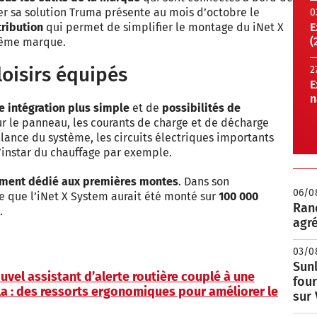
ter sa solution Truma présente au mois d’octobre le
0
tribution
qui permet de simplifier le montage du iNet X
E
(
même marque.
loisirs équipés
2
E
n
e intégration plus simple
et de
possibilités de
r le panneau, les courants de charge et de décharge
llance du système, les circuits électriques importants
l’instar du chauffage par exemple.
ement dédié aux premières montes
. Dans son
06/0
 que l’iNet X System aurait été monté sur
100 000
Rand
.
agré
03/0
Sunl
el assistant d’alerte routière couplé à une
fou
a : des ressorts ergonomiques pour améliorer le
sur