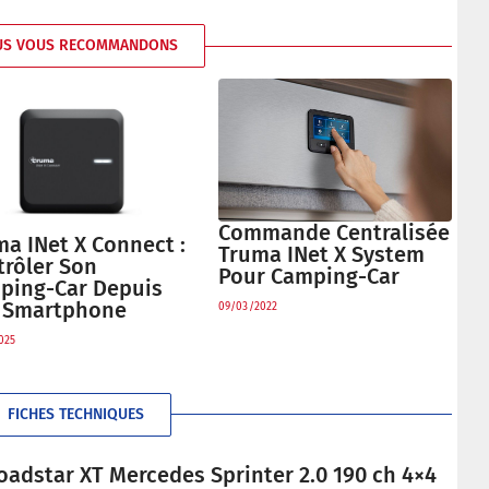
US VOUS RECOMMANDONS
Commande Centralisée
a INet X Connect :
Truma INet X System
trôler Son
Pour Camping-Car
ping-Car Depuis
 Smartphone
09/03/2022
025
FICHES TECHNIQUES
oadstar XT Mercedes Sprinter 2.0 190 ch 4×4