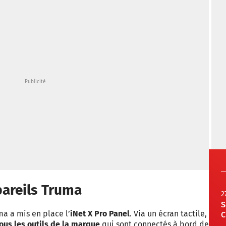
pareils Truma
2
S
ma a mis en place l’
iNet X Pro Panel
. Via un écran tactile,
C
us les outils de la marque
qui sont connectés à bord de