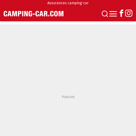
Assurances camping-car
S'abonner
Boutique
Newsletter
Annonces
Podcasts
Vidéos
Actualités
Essais
Accueil & stationnement
Accessoires
Achat & vente
Fourgons & Vans