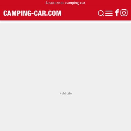
Assurances camping-car
S'abonner
Boutique
Newsletter
Annonces
Podcasts
Vidéos
Actualités
Essais
Accueil & stationnement
Accessoires
Achat & vente
Fourgons & Vans