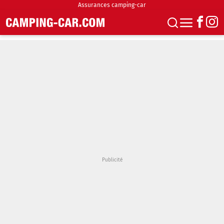
Assurances camping-car
S'abonner
Boutique
Newsletter
Annonces
Podcasts
Vidéos
Actualités
Essais
Accueil & stationnement
Accessoires
Achat & vente
Fourgons & Vans