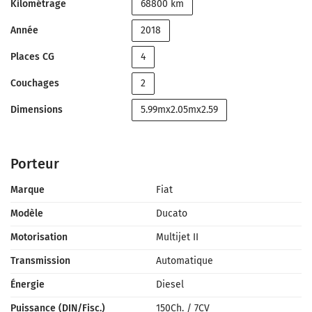
Kilométrage
68800 km
Année
2018
Places CG
4
Couchages
2
Dimensions
5.99mx2.05mx2.59
Porteur
Marque
Fiat
Modèle
Ducato
Motorisation
Multijet II
Transmission
Automatique
Énergie
Diesel
Puissance (DIN/Fisc.)
150Ch.
/
7CV