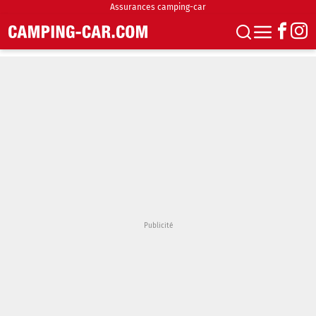
Assurances camping-car
S'abonner
Boutique
Newsletter
Annonces
Podcasts
Vidéos
Actualités
Essais
Accueil & stationnement
Accessoires
Achat & vente
Fourgons & Vans