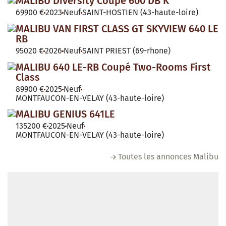
MALIBU Diversity Coupé 600 DB K
69900 €
2023
Neuf
SAINT-HOSTIEN (43-haute-loire)
MALIBU VAN FIRST CLASS GT SKYVIEW 640 LE
RB
95020 €
2026
Neuf
SAINT PRIEST (69-rhone)
MALIBU 640 LE-RB Coupé Two-Rooms First
Class
89900 €
2025
Neuf
MONTFAUCON-EN-VELAY (43-haute-loire)
MALIBU GENIUS 641LE
135200 €
2025
Neuf
MONTFAUCON-EN-VELAY (43-haute-loire)
Toutes les annonces Malibu