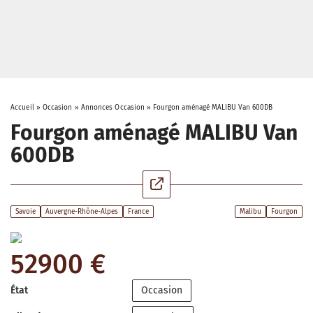
Accueil
»
Occasion
»
Annonces Occasion
»
Fourgon aménagé MALIBU Van 600DB
Fourgon aménagé MALIBU Van
600DB
Savoie
Auvergne-Rhône-Alpes
France
Malibu
Fourgon
52900 €
État
Occasion