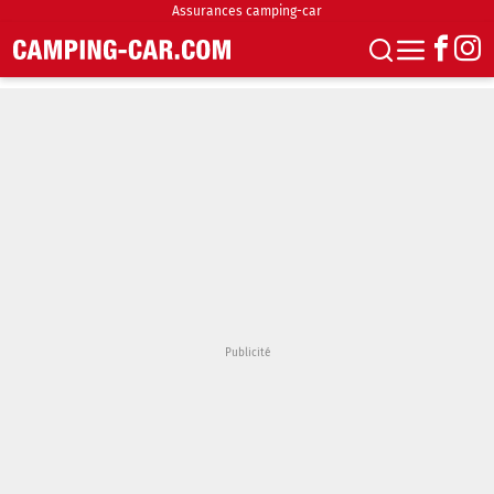
Assurances camping-car
S'abonner
Boutique
Newsletter
Annonces
Podcasts
Vidéos
Actualités
Essais
Accueil & stationnement
Accessoires
Achat & vente
Fourgons & Vans