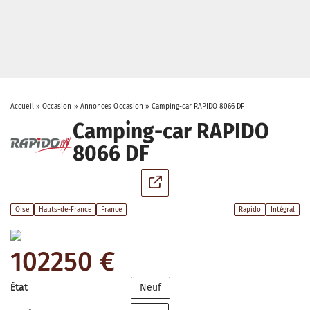
Accueil
»
Occasion
»
Annonces Occasion
»
Camping-car RAPIDO 8066 DF
Camping-car RAPIDO
8066 DF
Oise
Hauts-de-France
France
Rapido
Intégral
102250 €
État
Neuf