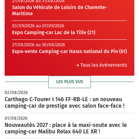
27/08/2026 au 31/08/2026
Salon du Véhicule de Loisirs de Charente-
Maritime
03/09/2026 au 07/09/2026
Expo Camping-car Lac de la Tille (21)
27/08/2026 au 30/08/2026
Expo-vente Camping-car Haras national du Pin (61)
Tous les évènements
LES PLUS VUS
02/08/2026
Carthago C-Tourer I 146 FF-RB-LE : un nouveau
camping-car de prestige avec salon face-face !
01/08/2026
Nouveautés 2027 : place à la maxi-soute avec le
camping-car Malibu Relax 640 LE XR !