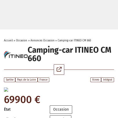
Accueil
»
Occasion
»
Annonces Occasion
»
Camping-car ITINEO CM 660
Camping-car ITINEO CM
660
Sarthe
Pays de la Loire
France
Itineo
Intégral
69900 €
État
Occasion