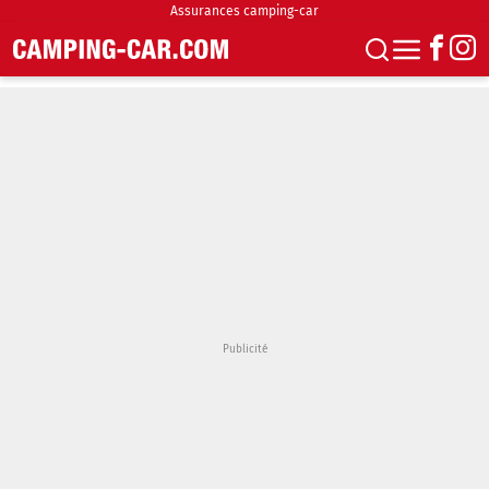
Assurances camping-car
S'abonner
Boutique
Newsletter
Annonces
Podcasts
Vidéos
Actualités
Essais
Accueil & stationnement
Accessoires
Achat & vente
Fourgons & Vans