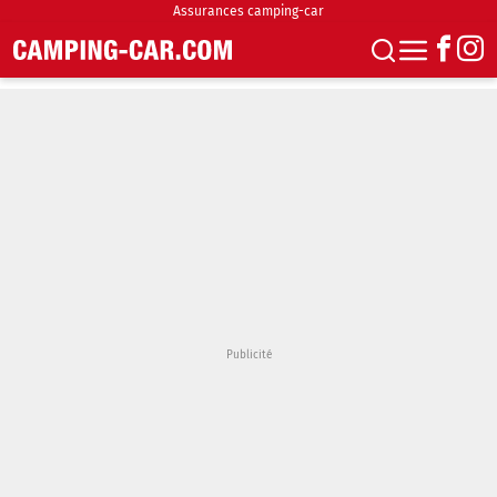
Assurances camping-car
S'abonner
Boutique
Newsletter
Annonces
Podcasts
Vidéos
Actualités
Essais
Accueil & stationnement
Accessoires
Achat & vente
Fourgons & Vans