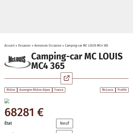
Accueil
»
Occasion
»
Annonces Occasion
»
Camping-car MC LOUIS MC4 365
Camping-car MC LOUIS
MC4 365
Rhône
Auvergne-Rhône-Alpes
France
McLouis
Profilé
68281 €
État
Neuf