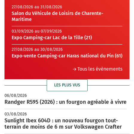
27/08/2026 au 31/08/2026
Salon du Véhicule de Loisirs de Charente-
Maritime
03/09/2026 au 07/09/2026
Expo Camping-car Lac de la Tille (21)
27/08/2026 au 30/08/2026
Expo-vente Camping-car Haras national du Pin (61)
Tous les évènements
LES PLUS VUS
06/08/2026
Randger R595 (2026) : un fourgon agréable à vivre
03/08/2026
Sunlight Ibex 604D : un nouveau fourgon tout-
terrain de moins de 6 m sur Volkswagen Crafter