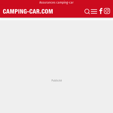
Assurances camping-car
S'abonner
Boutique
Newsletter
Annonces
Podcasts
Vidéos
Actualités
Essais
Accueil & stationnement
Accessoires
Achat & vente
Fourgons & Vans