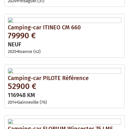
2024
Pinsaguel (31)
Camping-car ITINEO CM 660
79990 €
NEUF
2025
Roanne (42)
Camping-car PILOTE Référence
52900 €
116948 KM
2014
Gainneville (76)
Camping-car FLORIUM Wincester 75 LMF