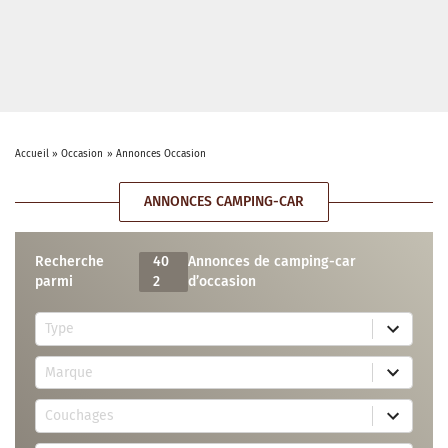
Accueil
»
Occasion
»
Annonces Occasion
ANNONCES CAMPING-CAR
Recherche
40
Annonces de camping-car
parmi
2
d’occasion
5
Type
r
e
7
s
Marque
4
u
r
l
3
e
t
Couchages
0
s
s
r
u
a