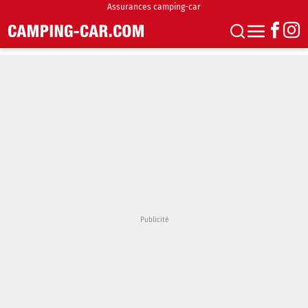
Assurances camping-car
S'abonner
Boutique
Newsletter
Annonces
Podcasts
Vidéos
Actualités
Essais
Accueil & stationnement
Accessoires
Achat & vente
Fourgons & Vans