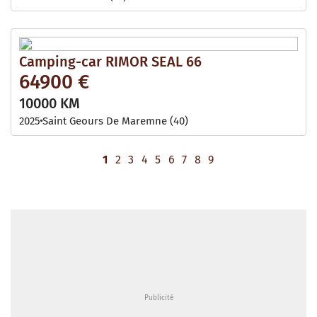
Camping-car RIMOR SEAL 66
64900 €
10000 KM
2025
Saint Geours De Maremne (40)
1
2
3
4
5
6
7
8
9