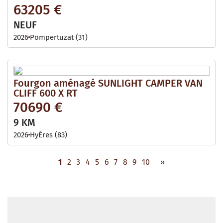
63205 €
NEUF
2026
Pompertuzat (31)
Fourgon aménagé SUNLIGHT CAMPER VAN
CLIFF 600 X RT
70690 €
9 KM
2026
HyÈres (83)
1
2
3
4
5
6
7
8
9
10
»