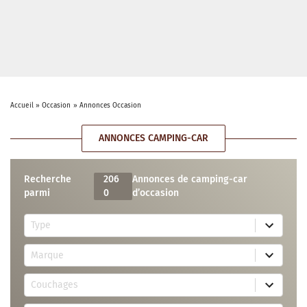
Accueil
»
Occasion
»
Annonces Occasion
ANNONCES CAMPING-CAR
Recherche
206
Annonces de camping-car
parmi
0
d’occasion
5
Type
r
e
7
s
Marque
4
u
r
l
3
e
t
Couchages
0
s
s
r
u
a