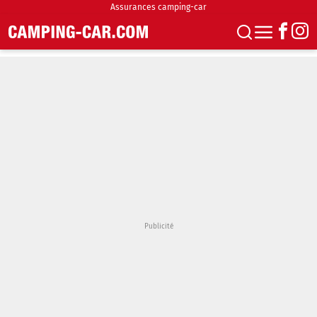
Assurances camping-car
S'abonner
Boutique
Newsletter
Annonces
Podcasts
Vidéos
Actualités
Essais
Accueil & stationnement
Accessoires
Achat & vente
Fourgons & Vans