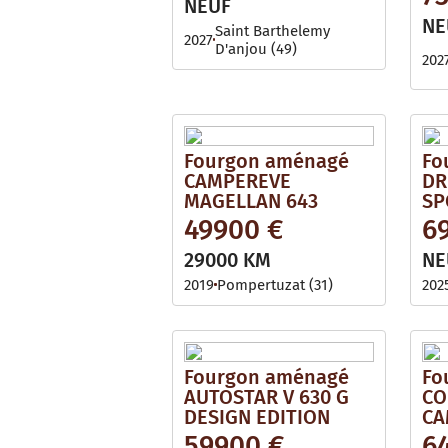
NEUF
NE
Saint Barthelemy
2027
D'anjou (49)
202
Fourgon aménagé
Fo
CAMPEREVE
DR
MAGELLAN 643
SP
49900 €
6
29000 KM
NE
2019
Pompertuzat (31)
202
Fourgon aménagé
Fo
AUTOSTAR V 630 G
CO
DESIGN EDITION
CA
59900 €
6