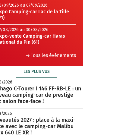
3/09/2026 au 07/09/2026
xpo Camping-car Lac de la Tille
21)
7/08/2026 au 30/08/2026
xpo-vente Camping-car Haras
ational du Pin (61)
Tous les évènements
LES PLUS VUS
8/2026
hago C-Tourer I 146 FF-RB-LE : un
veau camping-car de prestige
 salon face-face !
8/2026
eautés 2027 : place à la maxi-
te avec le camping-car Malibu
x 640 LE XR !