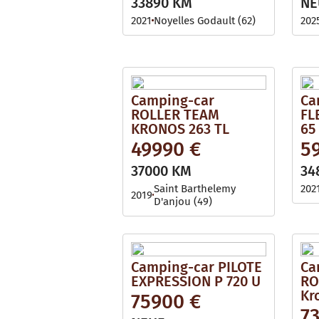
33890 KM
NE
2021
Noyelles Godault (62)
202
Camping-car
Ca
ROLLER TEAM
FL
KRONOS 263 TL
65
49990 €
5
37000 KM
34
Saint Barthelemy
202
2019
D'anjou (49)
Camping-car PILOTE
Ca
EXPRESSION P 720 U
RO
Kr
75900 €
7