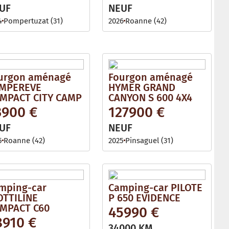
l
UF
NEUF
e
4
Pompertuzat (31)
2026
Roanne (42)
urgon aménagé
Fourgon aménagé
MPEREVE
HYMER GRAND
MPACT CITY CAMP
CANYON S 600 4X4
3900 €
127900 €
UF
NEUF
5
Roanne (42)
2025
Pinsaguel (31)
mping-car
Camping-car PILOTE
OTTILINE
P 650 EVIDENCE
MPACT C60
45990 €
8910 €
34000 KM