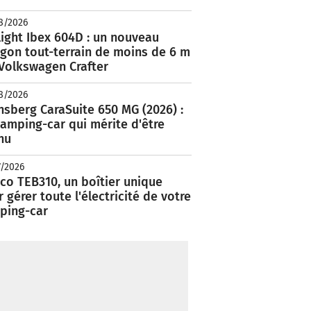
8/2026
ight Ibex 604D : un nouveau
rgon tout-terrain de moins de 6 m
 Volkswagen Crafter
8/2026
nsberg CaraSuite 650 MG (2026) :
amping-car qui mérite d'être
nu
7/2026
co TEB310, un boîtier unique
 gérer toute l'électricité de votre
ping-car