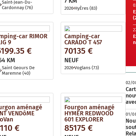
7 KM
Saint-Jean-Du-
9
0
Cardonnay (76)
2026
HyÈres (83)
E
(
2
mping-car RIMOR
Camping-car
E
LIG 9
CARADO T 457
n
199.35 €
70135 €
64 KM
NEUF
Saint Geours De
2026
Voglans (73)
6
Maremne (40)
02/0
Cart
nou
avec
urgon aménagé
Fourgon aménagé
NT VENDôME
HYMER REDWOOD
01/0
oVan
601 EXPLORER
Nouv
110 €
85175 €
sou
Rela