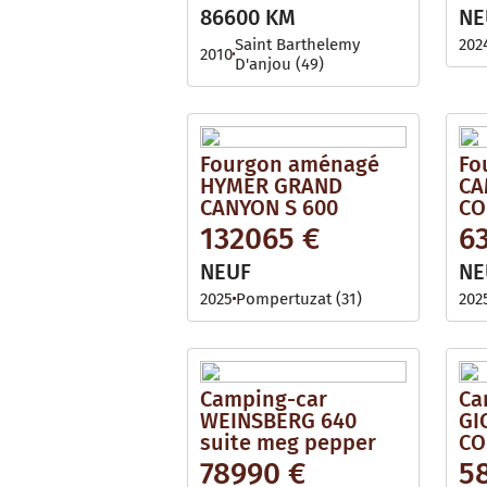
i
l
86600 KM
NE
l
e
a
Saint Barthelemy
202
2010
b
D'anjou (49)
l
e
Fourgon aménagé
Fo
HYMER GRAND
CA
CANYON S 600
CO
132065 €
6
NEUF
NE
2025
Pompertuzat (31)
202
Camping-car
Ca
WEINSBERG 640
GI
suite meg pepper
CO
78990 €
5