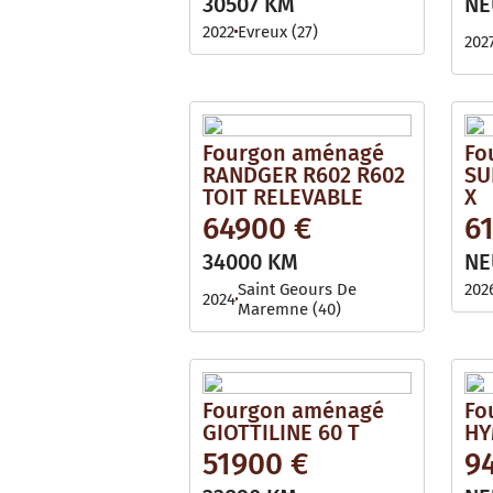
30507 KM
NE
2022
Evreux (27)
202
Fourgon aménagé
Fo
RANDGER R602 R602
SU
TOIT RELEVABLE
X
64900 €
6
34000 KM
NE
Saint Geours De
202
2024
Maremne (40)
Fourgon aménagé
Fo
GIOTTILINE 60 T
HY
51900 €
9