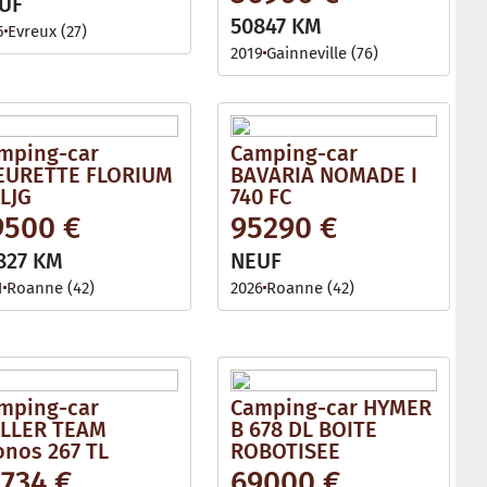
UF
50847 KM
5
Evreux (27)
2019
Gainneville (76)
mping-car
Camping-car
EURETTE FLORIUM
BAVARIA NOMADE I
 LJG
740 FC
9500 €
95290 €
827 KM
NEUF
1
Roanne (42)
2026
Roanne (42)
mping-car
Camping-car HYMER
LLER TEAM
B 678 DL BOITE
onos 267 TL
ROBOTISEE
3734 €
69000 €