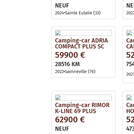
NEUF
NE
2024
Sainte Eulalie (33)
202
Camping-car ADRIA
Ca
COMPACT PLUS SC
CA
59900 €
5
28516 KM
75
2022
Gainneville (76)
202
Camping-car RIMOR
Ca
K-LINE 69 PLUS
HO
62900 €
5
NEUF
47