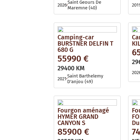
Saint Geours De
2026
201
Maremne (40)
Camping-car
Ca
BURSTNER DELFIN T
KI
680 G
65
55990 €
29
29400 KM
202
Saint Barthelemy
2021
D'anjou (49)
Fourgon aménagé
Fo
HYMER GRAND
FO
CANYON S
Du
85900 €
74