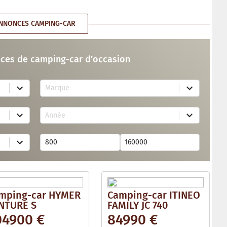
NNONCES CAMPING-CAR
ces de camping-car d’occasion
7
Marque
4
r
e
2
s
Année
6
u
r
l
e
t
s
s
u
a
l
v
t
a
s
i
a
l
v
a
mping-car HYMER
Camping-car ITINEO
a
b
i
NTURE S
FAMILY JC 740
l
l
e
04900 €
84990 €
a
b