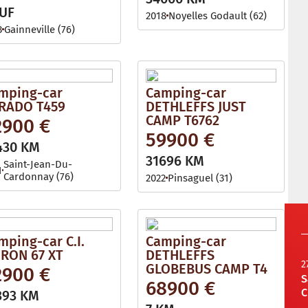
UF
2018
Noyelles Godault (62)
3
Gainneville (76)
mping-car
Camping-car
RADO T459
DETHLEFFS JUST
CAMP T6762
2900 €
59900 €
430 KM
31696 KM
Saint-Jean-Du-
1
Cardonnay (76)
2022
Pinsaguel (31)
mping-car C.I.
Camping-car
RON 67 XT
DETHLEFFS
2
GLOBEBUS CAMP T4
2900 €
S
68900 €
C
393 KM