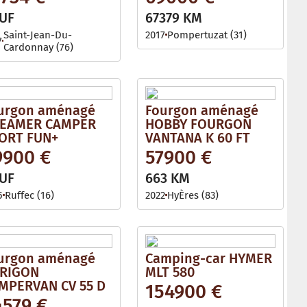
UF
67379 KM
Saint-Jean-Du-
2017
Pompertuzat (31)
7
Cardonnay (76)
urgon aménagé
Fourgon aménagé
EAMER CAMPER
HOBBY FOURGON
ORT FUN+
VANTANA K 60 FT
9900 €
57900 €
UF
663 KM
5
Ruffec (16)
2022
HyÈres (83)
urgon aménagé
Camping-car HYMER
RIGON
MLT 580
MPERVAN CV 55 D
154900 €
4579 €