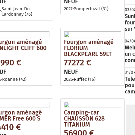
UF
NEUF
Saint-Jean-Du-
2027
Pompertuzat (31)
03/0
7
Cardonnay (76)
Sunl
fou
sur
urgon aménagé
Fourgon aménagé
04/0
NLIGHT CLIFF 600
FLORIUM
Wei
BLACKPEARL 59LT
un c
con
1990 €
77272 €
UF
NEUF
31/0
Tele
6
Roanne (42)
2026
Ruffec (16)
pour
cam
urgon aménagé
Camping-car
MER Free 600 S
CHAUSSON 628
TITANIUM
4410 €
56900 €