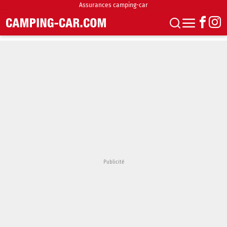
Assurances camping-car
S'abonner
Boutique
Newsletter
Annonces
Podcasts
Vidéos
Actualités
Essais
Accueil & stationnement
Accessoires
Achat & vente
Fourgons & Vans