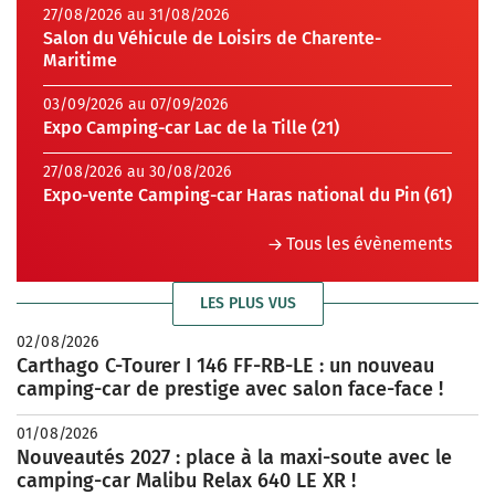
27/08/2026 au 31/08/2026
Salon du Véhicule de Loisirs de Charente-
Maritime
03/09/2026 au 07/09/2026
Expo Camping-car Lac de la Tille (21)
27/08/2026 au 30/08/2026
Expo-vente Camping-car Haras national du Pin (61)
Tous les évènements
LES PLUS VUS
02/08/2026
Carthago C-Tourer I 146 FF-RB-LE : un nouveau
camping-car de prestige avec salon face-face !
01/08/2026
Nouveautés 2027 : place à la maxi-soute avec le
camping-car Malibu Relax 640 LE XR !