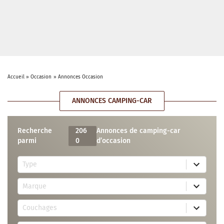
Accueil
»
Occasion
»
Annonces Occasion
ANNONCES CAMPING-CAR
Recherche
206
Annonces de camping-car
parmi
0
d’occasion
5
Type
r
e
7
s
Marque
3
u
r
l
3
e
t
Couchages
0
s
s
r
u
a