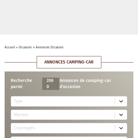
Accueil
»
Occasion
»
Annonces Occasion
ANNONCES CAMPING-CAR
Recherche
206
Annonces de camping-car
parmi
0
d’occasion
5
Type
r
e
7
s
Marque
4
u
r
l
3
e
t
Couchages
0
s
s
r
u
a