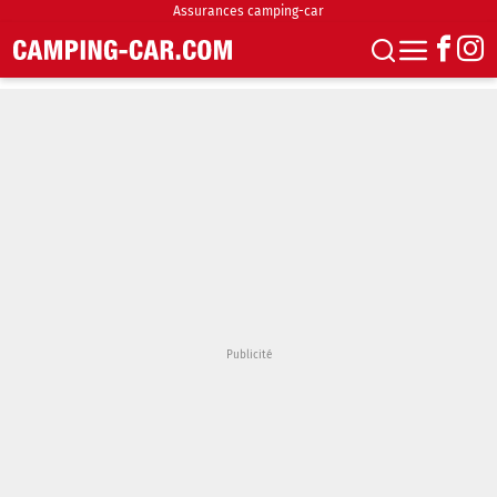
Assurances camping-car
S'abonner
Boutique
Newsletter
Annonces
Podcasts
Vidéos
Actualités
Essais
Accueil & stationnement
Accessoires
Achat & vente
Fourgons & Vans