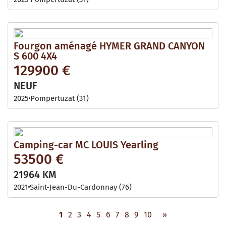
Fourgon aménagé HYMER GRAND CANYON
S 600 4X4
129900 €
NEUF
2025
Pompertuzat (31)
Camping-car MC LOUIS Yearling
53500 €
21964 KM
2021
Saint-Jean-Du-Cardonnay (76)
1
2
3
4
5
6
7
8
9
10
»