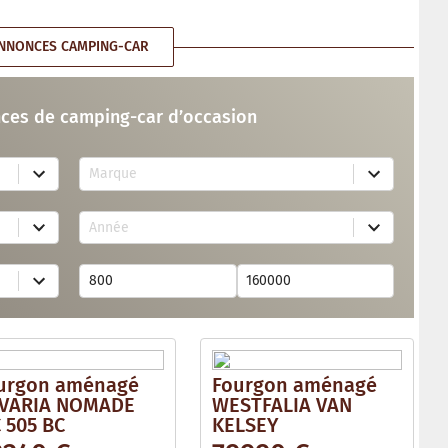
NNONCES CAMPING-CAR
ces de camping-car d’occasion
7
Marque
4
r
e
2
s
Année
6
u
r
l
e
t
s
s
u
a
l
v
t
a
s
i
a
l
v
a
urgon aménagé
Fourgon aménagé
a
b
i
VARIA NOMADE
WESTFALIA VAN
l
l
e
 505 BC
KELSEY
a
b