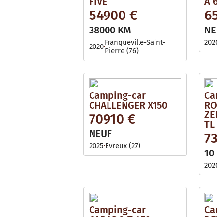
FIVE
A 
54900 €
6
38000 KM
NE
Franqueville-Saint-
202
2020
Pierre (76)
Camping-car
Ca
CHALLENGER X150
RO
ZE
70910 €
TL
NEUF
7
2025
Evreux (27)
10
202
Camping-car
Ca