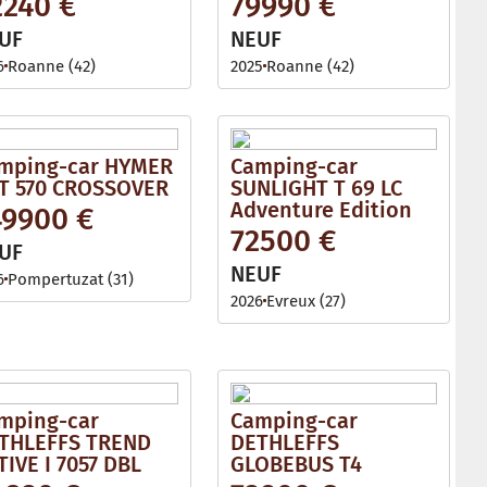
2240 €
79990 €
l
e
UF
NEUF
6
Roanne (42)
2025
Roanne (42)
mping-car HYMER
Camping-car
T 570 CROSSOVER
SUNLIGHT T 69 LC
Adventure Edition
49900 €
72500 €
UF
NEUF
6
Pompertuzat (31)
2026
Evreux (27)
mping-car
Camping-car
THLEFFS TREND
DETHLEFFS
TIVE I 7057 DBL
GLOBEBUS T4