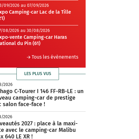
3/09/2026 au 07/09/2026
xpo Camping-car Lac de la Tille
21)
7/08/2026 au 30/08/2026
xpo-vente Camping-car Haras
ational du Pin (61)
Tous les évènements
LES PLUS VUS
8/2026
hago C-Tourer I 146 FF-RB-LE : un
veau camping-car de prestige
 salon face-face !
8/2026
eautés 2027 : place à la maxi-
te avec le camping-car Malibu
x 640 LE XR !