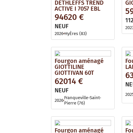
DETHLEFFS TREND
GI
ACTIVE I 7057 EBL
5
94620 €
11
NEUF
202
2026
HyÈres (83)
Fourgon aménagé
Fo
GIOTTILINE
LA
GIOTTIVAN 60T
6
62014 €
NE
NEUF
202
Franqueville-Saint-
2026
Pierre (76)
Fourgon aménagé
Fo