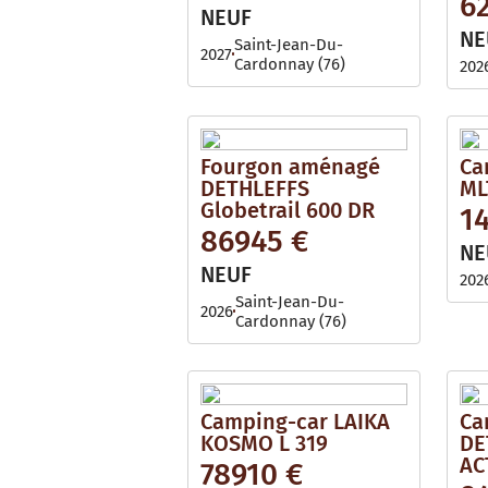
6
i
l
NEUF
l
e
NE
a
Saint-Jean-Du-
2027
b
Cardonnay (76)
202
l
e
Fourgon aménagé
Ca
DETHLEFFS
ML
Globetrail 600 DR
1
86945 €
NE
NEUF
202
Saint-Jean-Du-
2026
Cardonnay (76)
Camping-car LAIKA
Ca
KOSMO L 319
DE
AC
78910 €