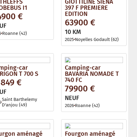
THLEFFS
GIOTTILINE SIENA
OBEBUS I1
397 F PREMIERE
EDITION
4900 €
63900 €
UF
10 KM
6
Roanne (42)
2025
Noyelles Godault (62)
mping-car
Camping-car
RIGON T 700 S
BAVARIA NOMADE T
740 FC
5849 €
79900 €
UF
NEUF
Saint Barthelemy
6
D'anjou (49)
2026
Roanne (42)
urgon aménagé
Fourgon aménagé