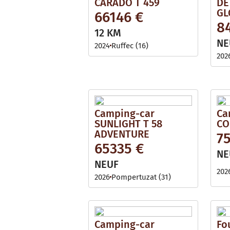
CARADO T 459
DE
GL
66146 €
8
12 KM
NE
2024
Ruffec (16)
202
Camping-car
Ca
SUNLIGHT T 58
CO
ADVENTURE
7
65335 €
NE
NEUF
202
2026
Pompertuzat (31)
Camping-car
Fo