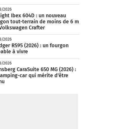
8/2026
ight Ibex 604D : un nouveau
rgon tout-terrain de moins de 6 m
 Volkswagen Crafter
8/2026
ger R595 (2026) : un fourgon
able à vivre
8/2026
nsberg CaraSuite 650 MG (2026) :
amping-car qui mérite d'être
nu