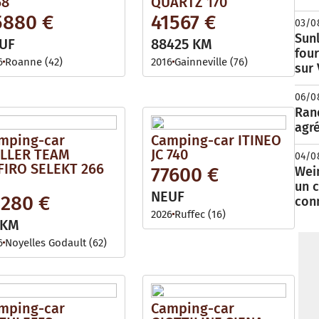
68
QUARTZ 170
5880 €
41567 €
03/0
Sunl
UF
88425 KM
fou
6
Roanne (42)
2016
Gainneville (76)
sur
06/0
Rand
agré
mping-car
Camping-car ITINEO
LLER TEAM
JC 740
04/0
FIRO SELEKT 266
77600 €
Wei
un c
NEUF
3280 €
con
2026
Ruffec (16)
 KM
6
Noyelles Godault (62)
mping-car
Camping-car