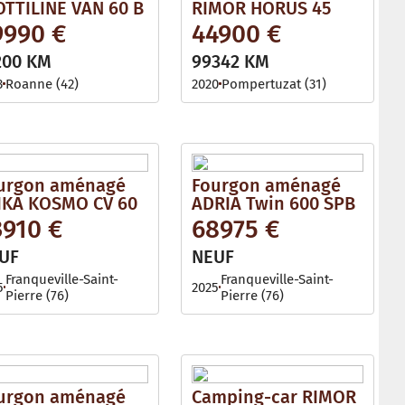
OTTILINE VAN 60 B
RIMOR HORUS 45
9990 €
44900 €
200 KM
99342 KM
3
Roanne (42)
2020
Pompertuzat (31)
urgon aménagé
Fourgon aménagé
IKA KOSMO CV 60
ADRIA Twin 600 SPB
3910 €
68975 €
UF
NEUF
Franqueville-Saint-
Franqueville-Saint-
5
2025
Pierre (76)
Pierre (76)
urgon aménagé
Camping-car RIMOR