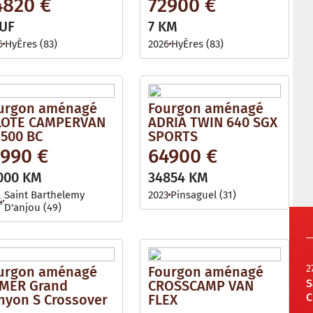
4820 €
72900 €
UF
7 KM
6
HyÈres (83)
2026
HyÈres (83)
urgon aménagé
Fourgon aménagé
LOTE CAMPERVAN
ADRIA TWIN 640 SGX
 500 BC
SPORTS
1990 €
64900 €
000 KM
34854 KM
Saint Barthelemy
2023
Pinsaguel (31)
4
D'anjou (49)
2
urgon aménagé
Fourgon aménagé
S
MER Grand
CROSSCAMP VAN
C
nyon S Crossover
FLEX