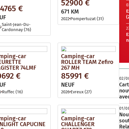
52900 €
0
24765 €
671 KM
E
UF
(
2022
Pompertuzat (31)
Saint-Jean-Du-
5
2
Cardonnay (76)
E
n
mping-car
Camping-car
EURETTE
ROLLER TEAM Zefiro
GISTER 74LMF
267 MH
0692 €
85991 €
02/0
UF
NEUF
Cart
nou
6
Ruffec (16)
2026
Evreux (27)
avec
01/0
Nouv
mping-car
Camping-car
sou
NLIGHT CAPUCINE
CHALLENGER
Rela