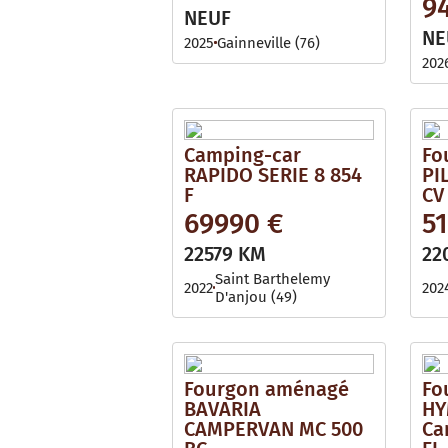
9
NEUF
NE
2025
Gainneville (76)
202
Camping-car
Fo
RAPIDO SERIE 8 854
PI
F
CV
69990 €
5
22579 KM
22
Saint Barthelemy
2022
202
D'anjou (49)
Fourgon aménagé
Fo
BAVARIA
HY
CAMPERVAN MC 500
Ca