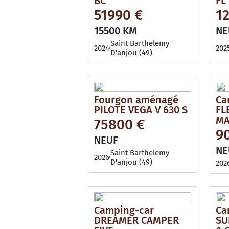
BC
FL
51990 €
1
15500 KM
NE
Saint Barthelemy
2024
202
D'anjou (49)
Fourgon aménagé
Ca
PILOTE VEGA V 630 S
FL
MA
75800 €
9
NEUF
NE
Saint Barthelemy
2026
D'anjou (49)
202
Camping-car
Ca
DREAMER CAMPER
SU