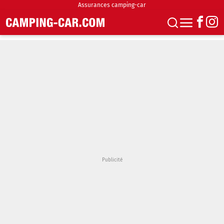
Assurances camping-car
S'abonner
Boutique
Newsletter
Annonces
Podcasts
Vidéos
Actualités
Essais
Accueil & stationnement
Accessoires
Achat & vente
Fourgons & Vans