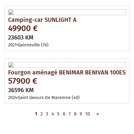
Camping-car SUNLIGHT A
49900 €
23603 KM
2021
Gainneville (76)
Fourgon aménagé BENIMAR BENIVAN 100ES
57900 €
36596 KM
2024
Saint Geours De Maremne (40)
1
2
3
4
5
6
7
8
9
10
»