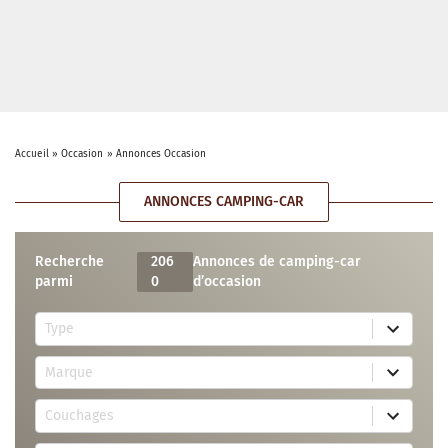
Accueil
»
Occasion
»
Annonces Occasion
ANNONCES CAMPING-CAR
Recherche
206
Annonces de camping-car
parmi
0
d’occasion
5
Type
r
e
7
s
Marque
4
u
r
l
3
e
t
Couchages
0
s
s
r
u
a