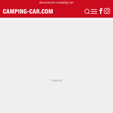
Assurances camping-car
S'abonner
Boutique
Newsletter
Annonces
Podcasts
Vidéos
Actualités
Essais
Accueil & stationnement
Accessoires
Achat & vente
Fourgons & Vans