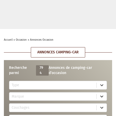
Accueil
»
Occasion
»
Annonces Occasion
ANNONCES CAMPING-CAR
Recherche
79
Annonces de camping-car
parmi
4
d’occasion
5
Type
r
e
7
s
Marque
4
u
r
l
3
e
t
Couchages
0
s
s
r
u
a