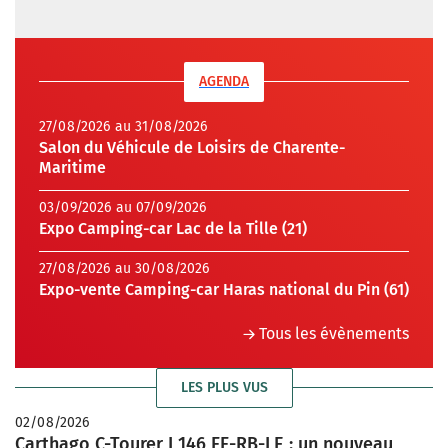
AGENDA
27/08/2026 au 31/08/2026
Salon du Véhicule de Loisirs de Charente-
Maritime
03/09/2026 au 07/09/2026
Expo Camping-car Lac de la Tille (21)
27/08/2026 au 30/08/2026
Expo-vente Camping-car Haras national du Pin (61)
Tous les évènements
LES PLUS VUS
02/08/2026
Carthago C-Tourer I 146 FF-RB-LE : un nouveau