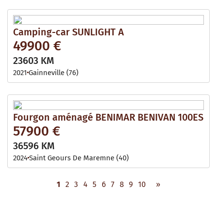
Camping-car SUNLIGHT A
49900 €
23603 KM
2021
Gainneville (76)
Fourgon aménagé BENIMAR BENIVAN 100ES
57900 €
36596 KM
2024
Saint Geours De Maremne (40)
1
2
3
4
5
6
7
8
9
10
»