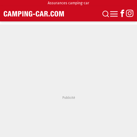
Assurances camping-car
S'abonner
Boutique
Newsletter
Annonces
Podcasts
Vidéos
Actualités
Essais
Accueil & stationnement
Accessoires
Achat & vente
Fourgons & Vans