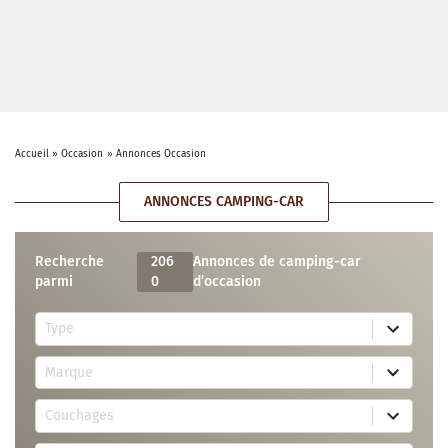
Accueil
»
Occasion
»
Annonces Occasion
ANNONCES CAMPING-CAR
Recherche
206
Annonces de camping-car
parmi
0
d’occasion
5
Type
r
e
7
s
Marque
4
u
r
l
3
e
t
Couchages
0
s
s
r
u
a