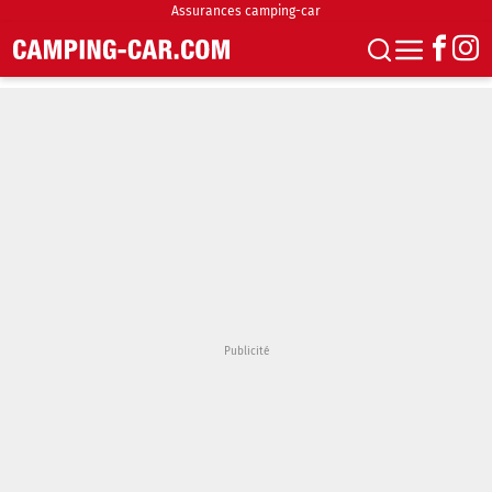
Assurances camping-car
S'abonner
Boutique
Newsletter
Annonces
Podcasts
Vidéos
Actualités
Essais
Accueil & stationnement
Accessoires
Achat & vente
Fourgons & Vans