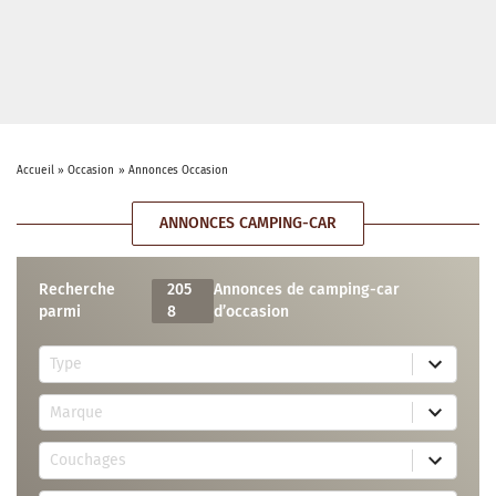
Accueil
»
Occasion
»
Annonces Occasion
ANNONCES CAMPING-CAR
Recherche
205
Annonces de camping-car
parmi
8
d’occasion
5
Type
r
e
7
s
Marque
2
u
r
l
3
e
t
Couchages
0
s
s
r
u
a