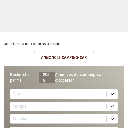
Accueil
»
Occasion
»
Annonces Occasion
ANNONCES CAMPING-CAR
Recherche
205
Annonces de camping-car
parmi
8
d’occasion
5
Type
r
e
7
s
Marque
4
u
r
l
3
e
t
Couchages
0
s
s
r
u
a