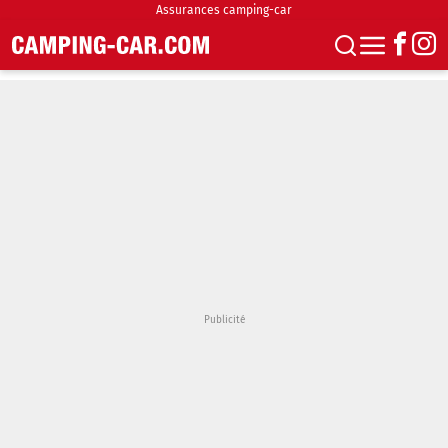
Assurances camping-car
S'abonner
Boutique
Newsletter
Annonces
Podcasts
Vidéos
Actualités
Essais
Accueil & stationnement
Accessoires
Achat & vente
Fourgons & Vans