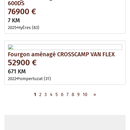
600DS
76900 €
7 KM
2025
HyÈres (83)
Fourgon aménagé CROSSCAMP VAN FLEX
52900 €
671 KM
2022
Pompertuzat (31)
1
2
3
4
5
6
7
8
9
10
»