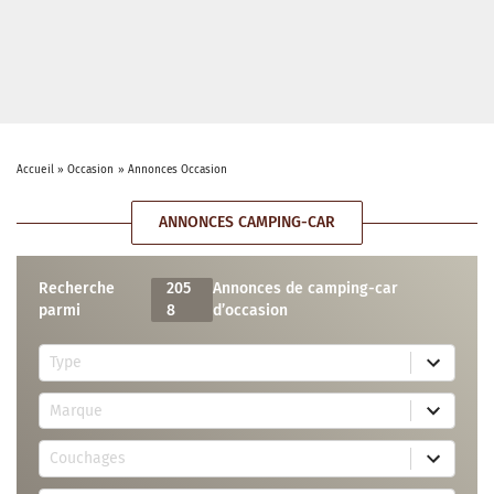
Accueil
»
Occasion
»
Annonces Occasion
ANNONCES CAMPING-CAR
Recherche
205
Annonces de camping-car
parmi
8
d’occasion
5
Type
r
e
7
s
Marque
2
u
r
l
3
e
t
Couchages
0
s
s
r
u
a