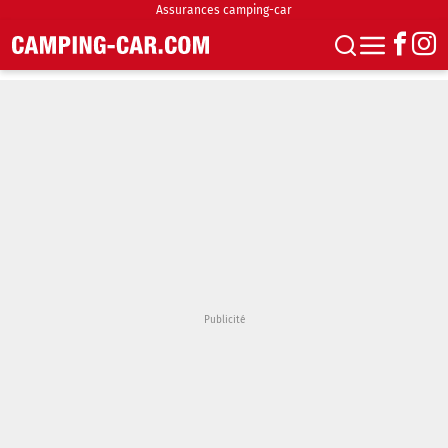
Assurances camping-car
S'abonner
Boutique
Newsletter
Annonces
Podcasts
Vidéos
Actualités
Essais
Accueil & stationnement
Accessoires
Achat & vente
Fourgons & Vans