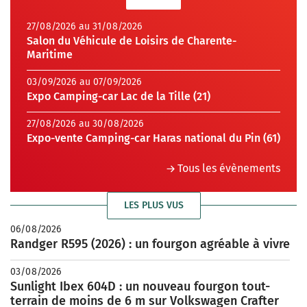
27/08/2026 au 31/08/2026
Salon du Véhicule de Loisirs de Charente-
Maritime
03/09/2026 au 07/09/2026
Expo Camping-car Lac de la Tille (21)
27/08/2026 au 30/08/2026
Expo-vente Camping-car Haras national du Pin (61)
Tous les évènements
LES PLUS VUS
06/08/2026
Randger R595 (2026) : un fourgon agréable à vivre
03/08/2026
Sunlight Ibex 604D : un nouveau fourgon tout-
terrain de moins de 6 m sur Volkswagen Crafter