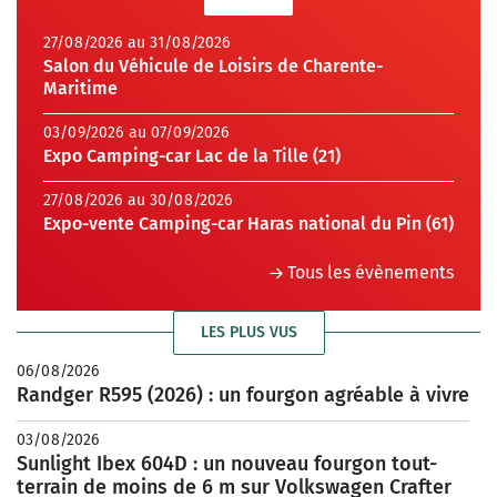
27/08/2026 au 31/08/2026
Salon du Véhicule de Loisirs de Charente-
Maritime
03/09/2026 au 07/09/2026
Expo Camping-car Lac de la Tille (21)
27/08/2026 au 30/08/2026
Expo-vente Camping-car Haras national du Pin (61)
Tous les évènements
LES PLUS VUS
06/08/2026
Randger R595 (2026) : un fourgon agréable à vivre
03/08/2026
Sunlight Ibex 604D : un nouveau fourgon tout-
terrain de moins de 6 m sur Volkswagen Crafter