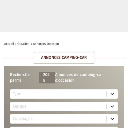
Accueil
»
Occasion
»
Annonces Occasion
ANNONCES CAMPING-CAR
Recherche
205
Annonces de camping-car
parmi
8
d’occasion
5
Type
r
e
7
s
Marque
2
u
r
l
3
e
t
Couchages
0
s
s
r
u
a