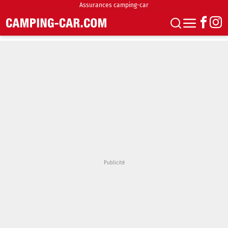
Assurances camping-car
S'abonner
Boutique
Newsletter
Annonces
Podcasts
Vidéos
Actualités
Essais
Accueil & stationnement
Accessoires
Achat & vente
Fourgons & Vans